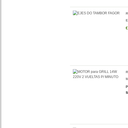
€
P
S