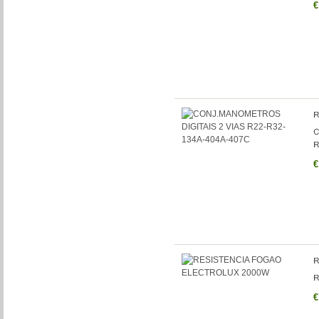
€
€
€