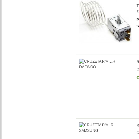
P
S
€