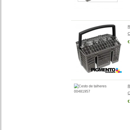
R
C
€
R
C
€