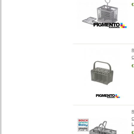
€
R
C
€
R
C
L
€