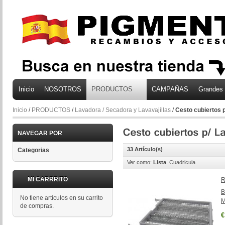
Inicio
NOSOTROS
PRODUCTOS
CAMPAÑAS
Grandes
Inicio
/
PRODUCTOS
/
Lavadora / Secadora y Lavavajillas
/
Cesto cubiertos p
NAVEGAR POR
33 Artículo(s)
Categorias
Ver como:
Lista
Cuadricula
MI CARRRITO
R
B
No tiene artículos en su carrito
M
de compras.
€