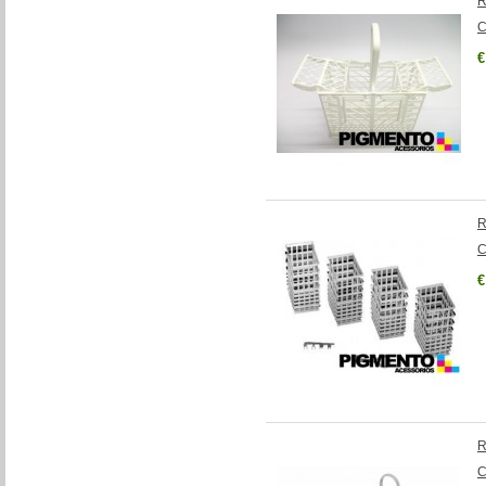
R
C
€
R
C
€
R
C