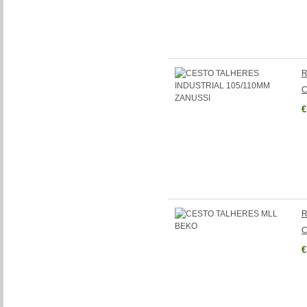
R
C
€
R
C
€