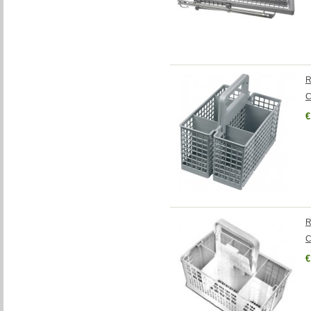
R
C
€
R
C
€