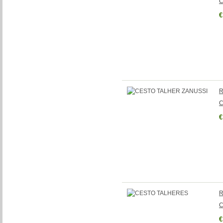
C
€
R
C
€
R
C
€