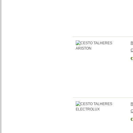
R
C
€
R
C
€