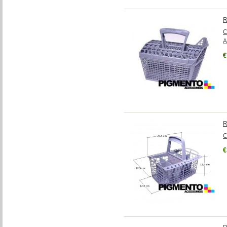
R
C
A
€
R
C
€