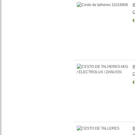
R
C
€
R
C
€
R