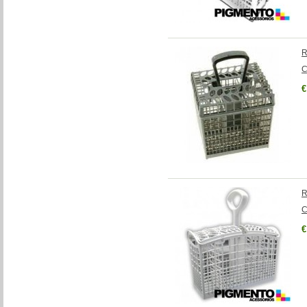
R
C
€
R
C
€