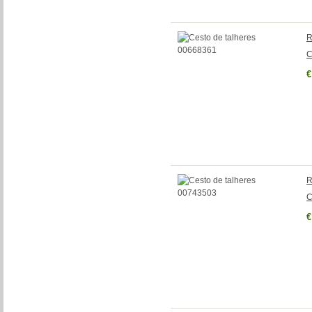
R
C
€
R
C
€