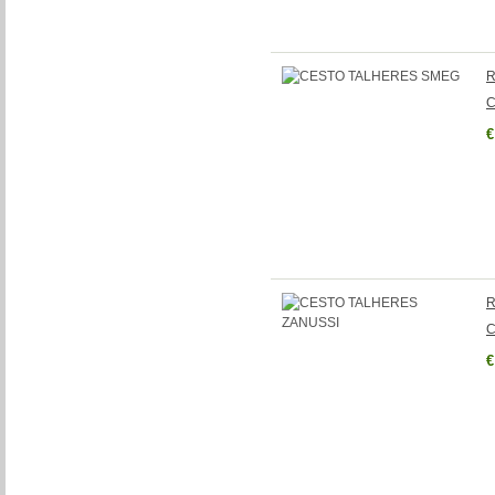
R
C
€
R
C
€