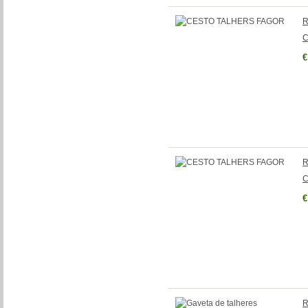
R
C
€
R
C
€
R