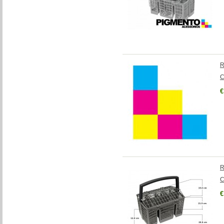
R
C
€
R
C
€