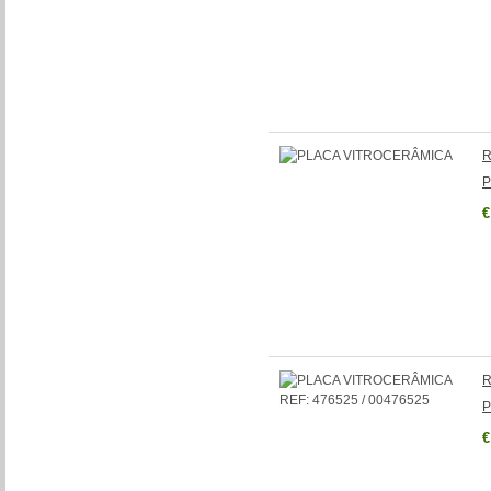
R
P
€
R
P
€