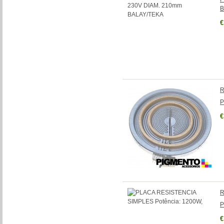
B
€
R
P
€
R
P
€