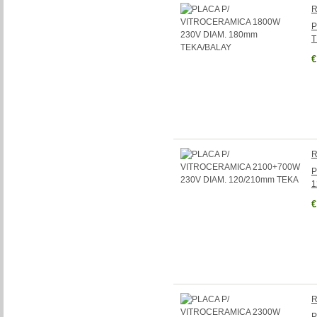
R
P
T
€
R
P
1
€
R
P