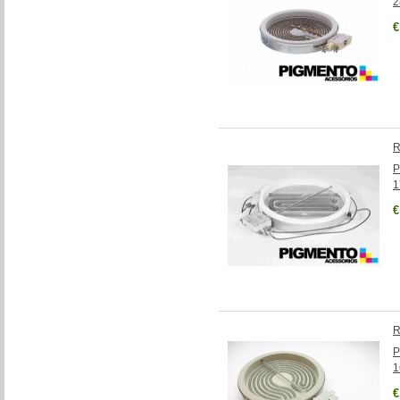
2
€
R
P
€
R
P
€