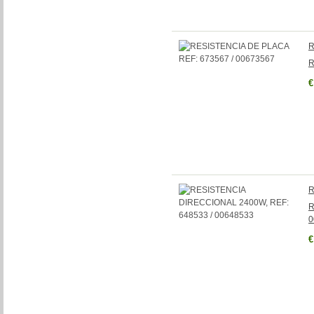
R
R
€
R
R
0
€