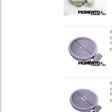
R
P
€
R
P
€