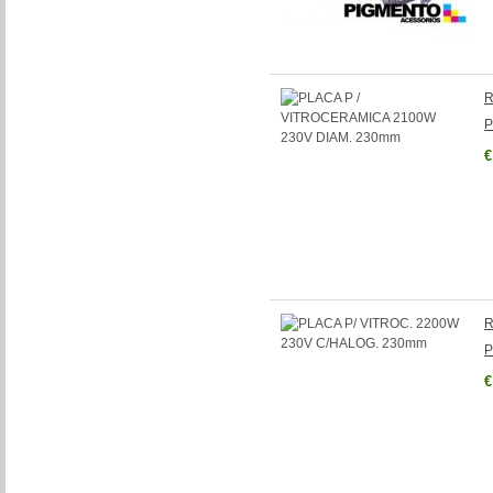
R
P
€
R
P
€