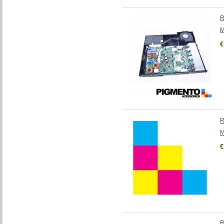
R
M
€
R
M
€
R