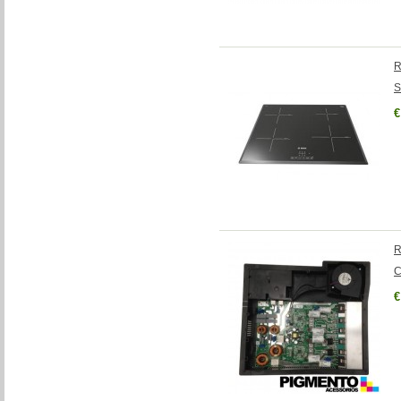
R
S
€
R
C
€