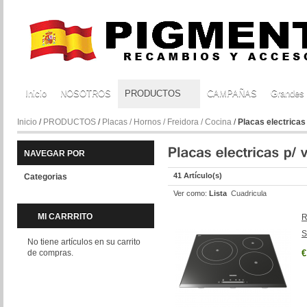
Inicio
NOSOTROS
PRODUCTOS
CAMPAÑAS
Grandes
Inicio
/
PRODUCTOS
/
Placas / Hornos / Freidora / Cocina
/
Placas electricas
NAVEGAR POR
41 Artículo(s)
Categorias
Ver como:
Lista
Cuadricula
MI CARRRITO
R
S
No tiene artículos en su carrito
de compras.
€