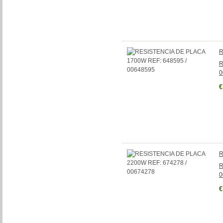
R
R
0
€
R
R
0
€