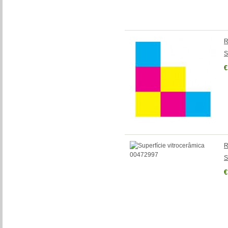
R
S
€
R
S
€