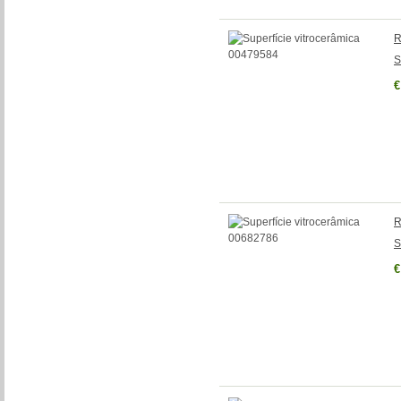
R
S
€
R
S
€