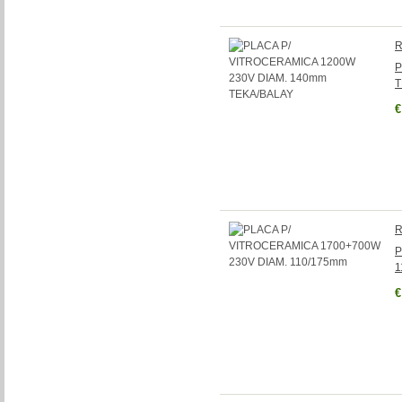
R
P
T
€
R
P
1
€