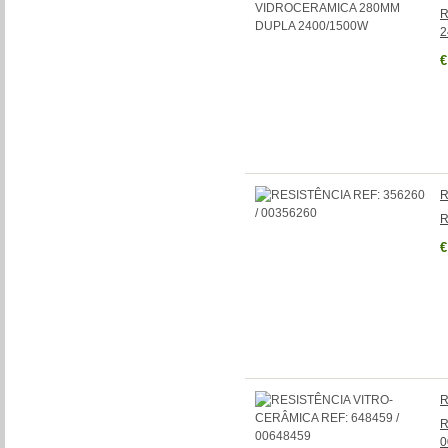
R
2
€
R
R
€
R
R
0