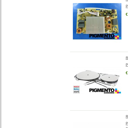
P
€
R
P
€
R
P