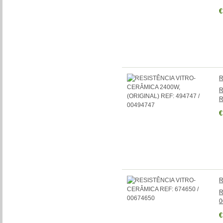
€
R
R
R
€
R
R
0
€