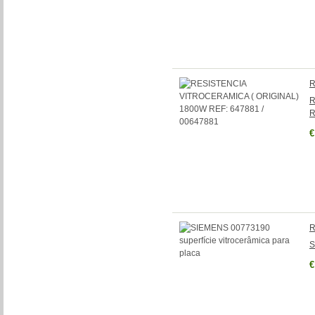
R
R
R
€
R
S
€