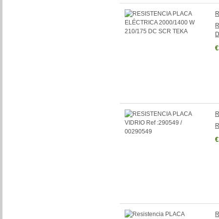
R
R
D
€
R
R
€
R