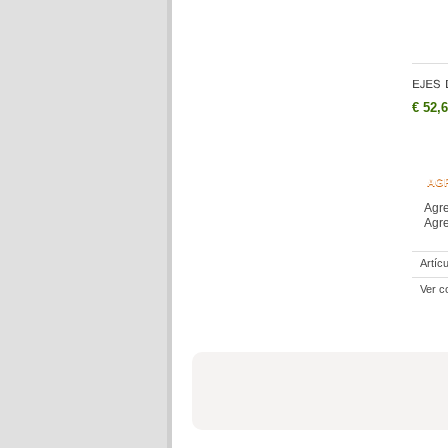
€ 52,
AG
Agre
Agre
Artíc
Ver c