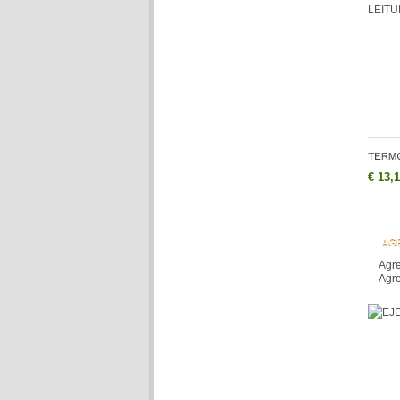
€ 13,
AG
Agre
Agre