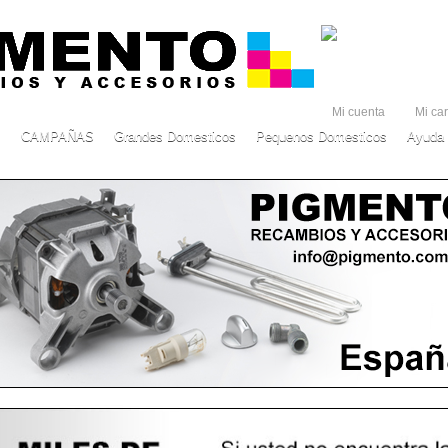
Mi cuenta
Mi car
CAMPAÑAS
Grandes Domesticos
Pequenos Domesticos
Ayuda 