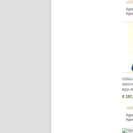
AG
Agre
Agre
€ 197
AG
Agre
Agre