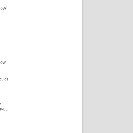
O
ículos