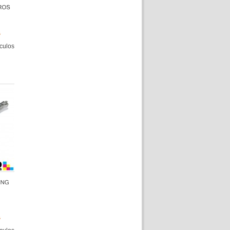
O
ículos
O