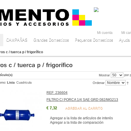
Mi cuenta
Mi car
CAMPAÑAS
Grandes Domesticos
Pequenos Domesticos
Ayuda 
tros c / tuerca p / frigorífico
tículo(s)
por 
Mostrar
omo:
Lista
Cuadricula
Ordenar
REF: 236604
FILTRO C/ PORCA 1/4 SAE GRD 082/MG213
€ 7,32
AGREGAR AL CARRITO
Agregar a la lista de artículos de interés
Agregar a la lista de comparación