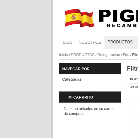
Inicio
NOSOTROS
PRODUCTOS
Inicio
/
PRODUCTOS
/
Refrigeración / Frio
/
Fil
NAVEGAR POR
10 Ar
Categorias
Ver c
MI CARRRITO
No tiene artículos en su carrito
de compras.