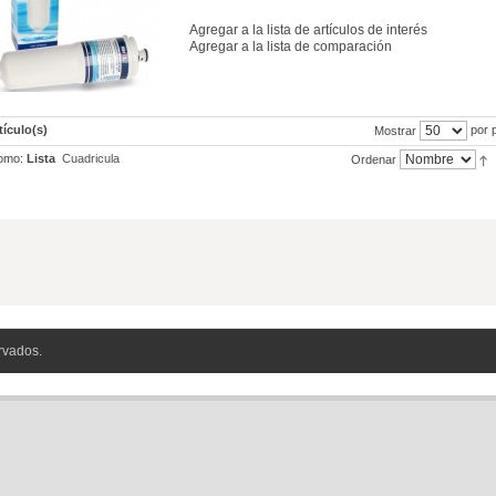
Agregar a la lista de artículos de interés
Agregar a la lista de comparación
tículo(s)
por 
Mostrar
omo:
Lista
Cuadricula
Ordenar
rvados.