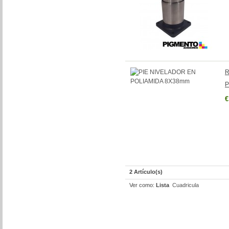
R
P
€
2 Artículo(s)
Ver como:
Lista
Cuadricula