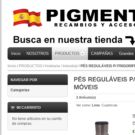
Inicio
NOSOTROS
PRODUCTOS
CAMPAÑAS
Grandes
Inicio
/
PRODUCTOS
/
Hotelaria / Industrial
/
PÉS REGULÁVEIS P/ FRIGORIF
NAVEGAR POR
Categorias
2 Artículo(s)
Ver como:
Lista
Cuadricula
MI CARRRITO
R
No tiene artículos en su carrito
P
de compras.
€