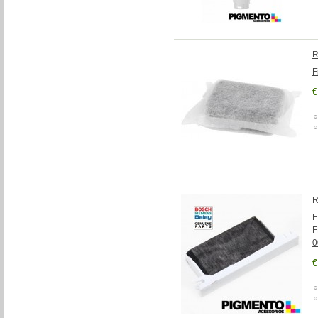
R
F
€
R
F
F
0
€