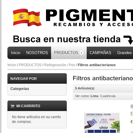
Inicio
NOSOTROS
PRODUCTOS
CAMPAÑAS
Grandes
Inicio
/
PRODUCTOS
/
Refrigeración / Frio
/
Filtros antibacterianos
NAVEGAR POR
5 Artículo(s)
Categorias
Ver como:
Lista
Cuadricula
MI CARRRITO
R
F
No tiene artículos en su carrito
de compras.
€