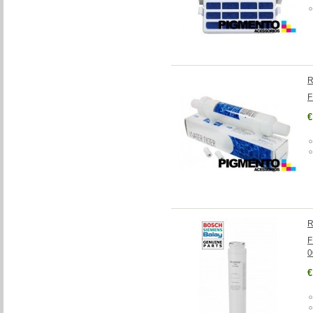
R
F
€
R
F
0
€