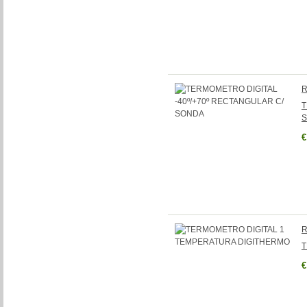
R
T
€
R
T
€