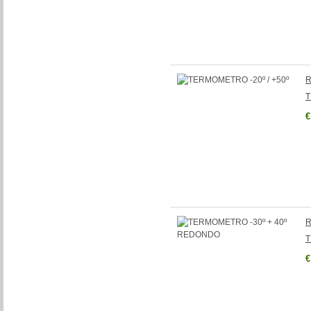
R
T
€
R
T
€