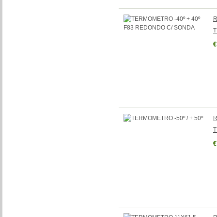
R
T
€
R
T
€