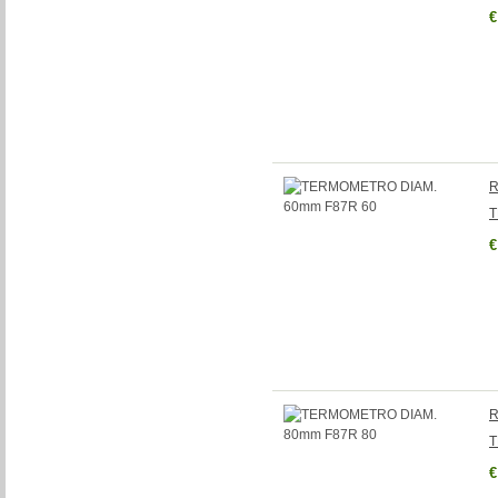
€
R
T
€
R
T
€