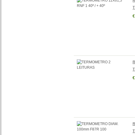
R
T
€
R
T
€
R
T