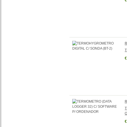
€
R
T
€
R
T
€