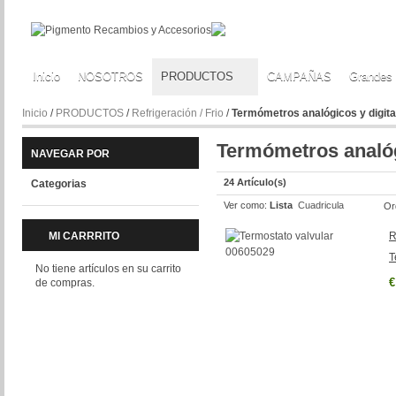
Inicio
NOSOTROS
PRODUCTOS
CAMPAÑAS
Grandes
Inicio
/
PRODUCTOS
/
Refrigeración / Frio
/
Termómetros analógicos y digita
Termómetros analóg
NAVEGAR POR
24 Artículo(s)
Categorias
Ver como:
Lista
Cuadricula
Or
MI CARRRITO
R
T
No tiene artículos en su carrito
€
de compras.