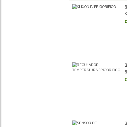
R
K
€
R
R
€
R