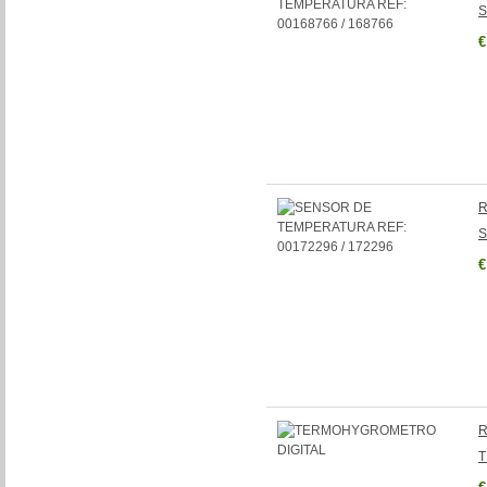
S
€
R
S
€
R
T