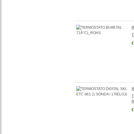
R
T
€
R
T
R
€