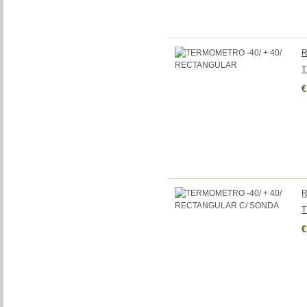
R
T
€
R
T
€