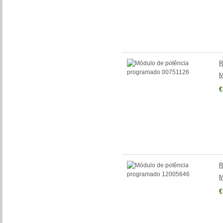
R
M
€
R
M
€