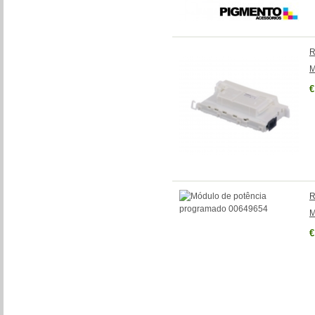
R
M
€
R
M
€