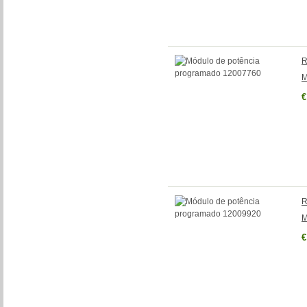
R
M
€
R
M
€