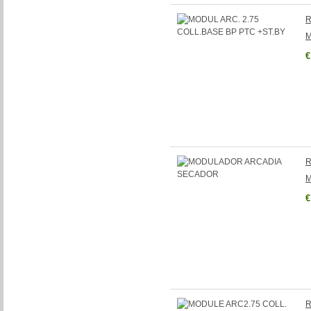
R
M
€
R
M
€
R