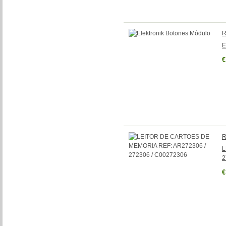
R
E
€
R
L
2
€