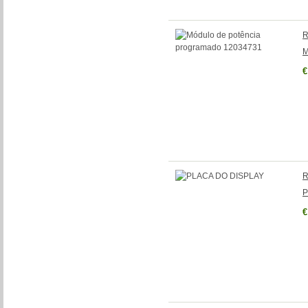
R
M
€
R
P
€