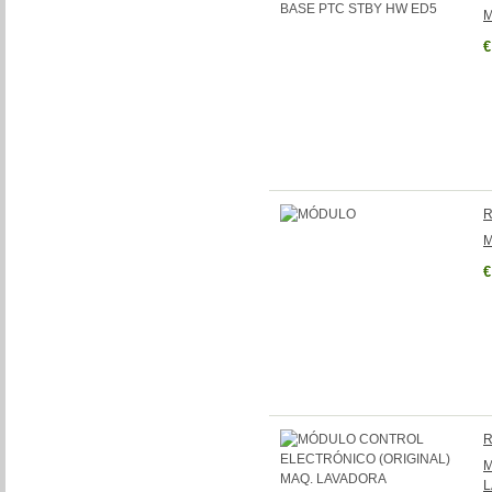
M
€
R
€
R
M
L