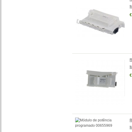
M
€
R
M
€
R
M