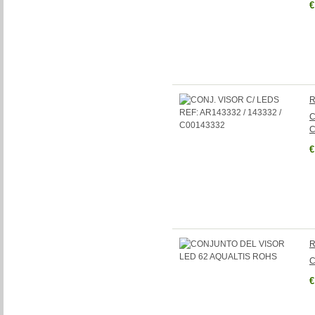
€
R
C
C
€
R
C
€