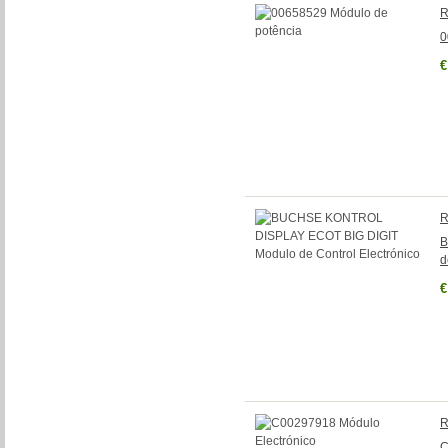
R
0
€
R
B
d
€
R
C