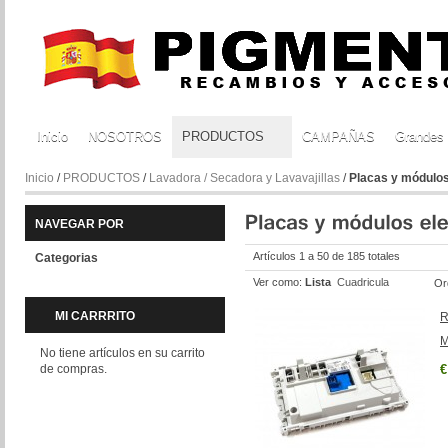
Inicio
NOSOTROS
PRODUCTOS
CAMPAÑAS
Grandes
Inicio
/
PRODUCTOS
/
Lavadora / Secadora y Lavavajillas
/
Placas y módulos
NAVEGAR POR
Artículos 1 a 50 de 185 totales
Categorias
Ver como:
Lista
Cuadricula
Or
MI CARRRITO
R
M
No tiene artículos en su carrito
de compras.
€