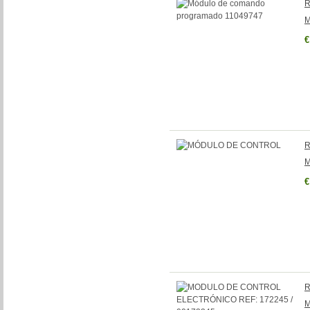
R
M
€
R
M
€
R
M