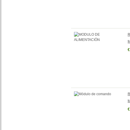
R
M
€
R
M
€