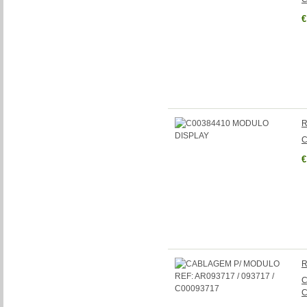
€
R
C
€
R
C
C