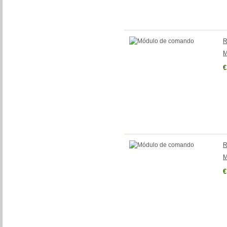
R
M
€
R
M
€