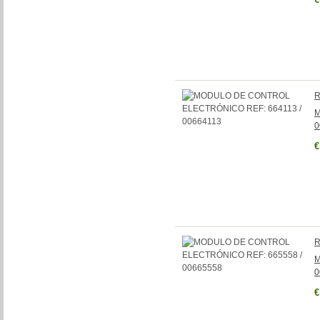
R
M
0
€
R
M
0
€