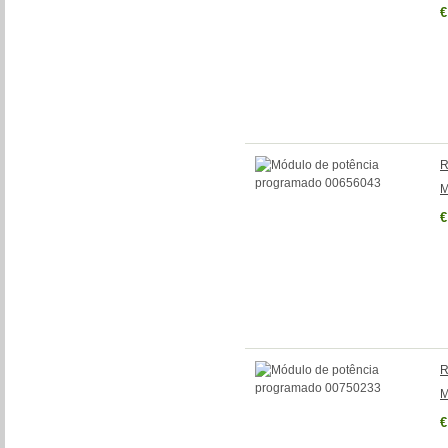
€
R
M
€
R
M
€