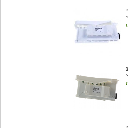
R
M
€
R
M
€
R