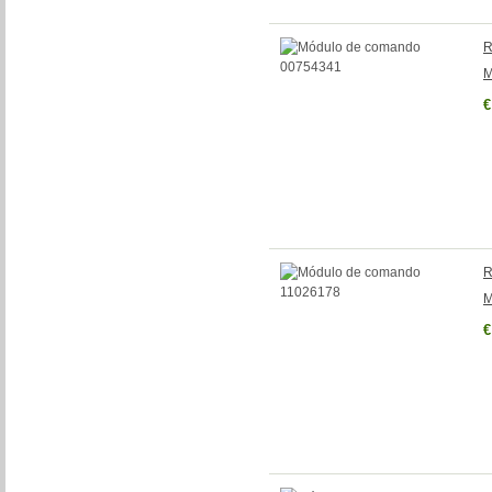
R
M
€
R
M
€