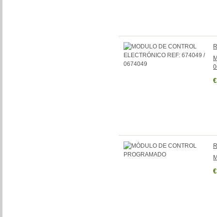
R
M
0
€
R
€