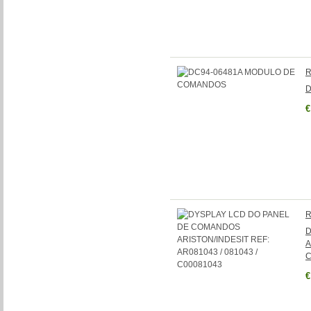
R
D
€
R
D
A
C
€