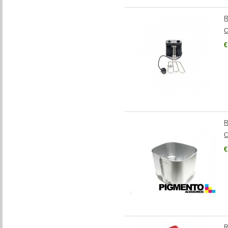
R
C
€
R
C
€
R