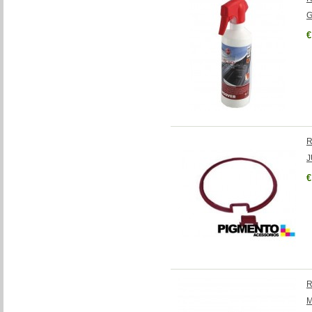
G
€
R
J
€
R
M