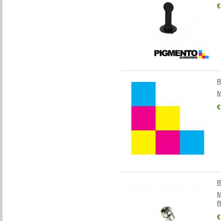
€
R
M
€
R
M
R
€