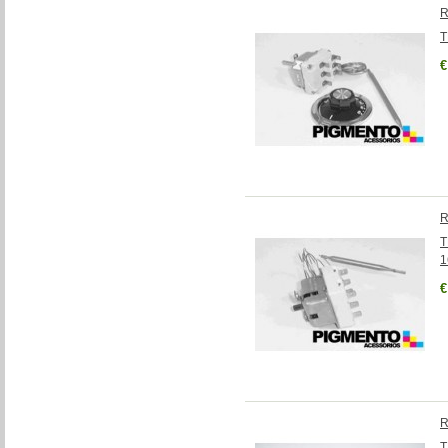
R
T
€
R
T
1
€
R
T