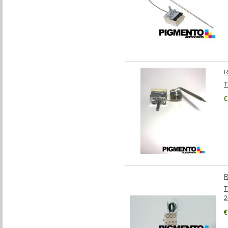
R
T
€
R
T
2
€