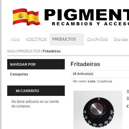
Inicio
NOSOTROS
PRODUCTOS
CAMPAÑAS
Grandes
Inicio
/
PRODUCTOS
/
Fritadeiras
NAVEGAR POR
28 Artículo(s)
Categorias
Ver como:
Lista
Cuadricula
MI CARRRITO
R
B
No tiene artículos en su carrito
de compras.
€