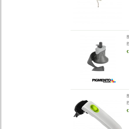
R
P
€
R
P
€