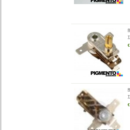
R
T
€
R
T
€