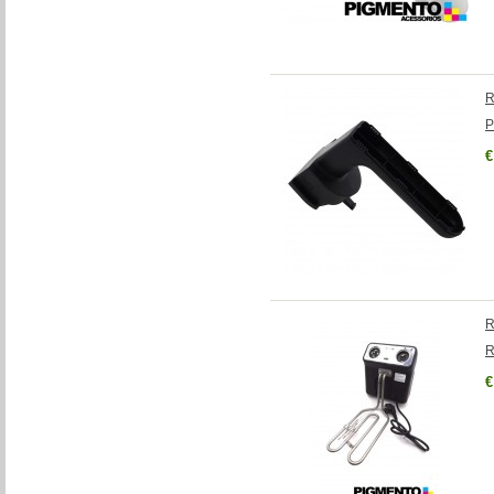
R
P
€
R
R
€