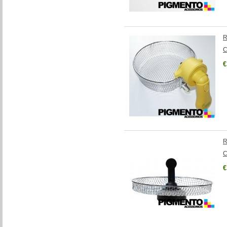
R
C
€
R
C
€