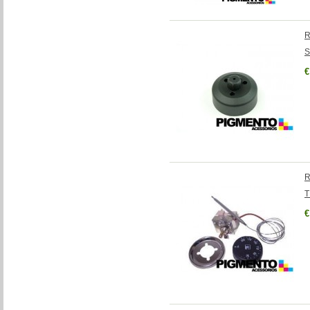
R
S
€
R
T
€