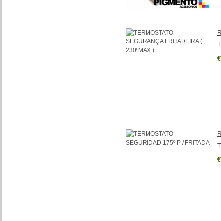
R
T
€
R
T
€