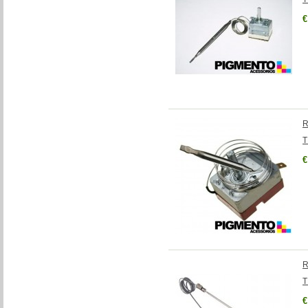
€
R
T
€
R
T
€