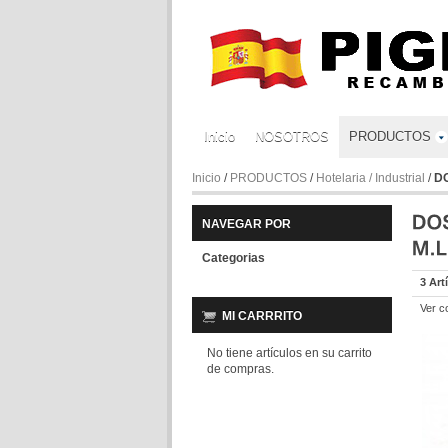
Inicio
NOSOTROS
PRODUCTOS
Inicio
/
PRODUCTOS
/
Hotelaria / Industrial
/
DO
NAVEGAR POR
Categorias
3 Art
Ver c
MI CARRRITO
No tiene artículos en su carrito
de compras.