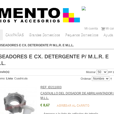
Mi cuenta
Mi car
CAMPAÑAS
Grandes Domesticos
Pequenos Domesticos
Ayuda 
SEADORES E CX. DETERGENTE P/ M.L.R. E M.L.L.
ículo(s)
por 
Mostrar
omo:
Lista
Cuadricula
Ordenar
REF: ID211003
CASQUILLO DEL DOSADOR DE ABRILHANTADOR 
M.L.L.
€ 8,67
AGREGAR AL CARRITO