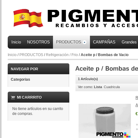
Inicio
NOSOTROS
PRODUCTOS
CAMPAÑAS
Grandes
Inicio
/
PRODUCTOS
/
Refrigeración / Frio
/
Aceite p / Bombas de Vacio
NAVEGAR POR
1 Artículo(s)
Categorias
Ver como:
Lista
Cuadricula
MI CARRRITO
R
A
No tiene artículos en su carrito
de compras.
€