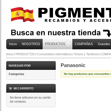
Inicio
NOSOTROS
PRODUCTOS
CAMPAÑAS
Grandes
Inicio
/
PRODUCTOS
/
Consumibles informáticos
/
Toners y Tambores COMP
NAVEGAR POR
Categorias
No hay productos que concuerden c
MI CARRRITO
No tiene artículos en su carrito
de compras.