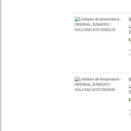
R
L
V
€
R
L
V
€