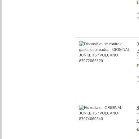
€
R
D
J
€
R
F
8
€