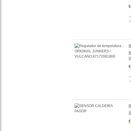
€
R
R
V
€
R
S
€