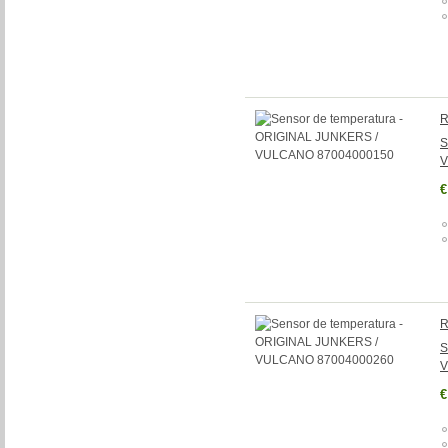
R
S
V
€
R
S
V
€