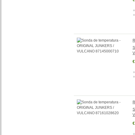
R
S
V
€
R
S
V
€