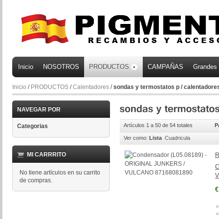
Inicio
NOSOTROS
PRODUCTOS
CAMPAÑAS
Grandes
Inicio
/
PRODUCTOS
/
Calentadores
/
sondas y termostatos p / calentadore
NAVEGAR POR
Artículos 1 a 50 de 54 totales
P
Categorias
Ver como:
Lista
Cuadricula
MI CARRRITO
R
C
No tiene artículos en su carrito
V
de compras.
€