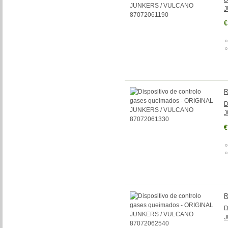
J
€
R
D
J
€
R
D
J