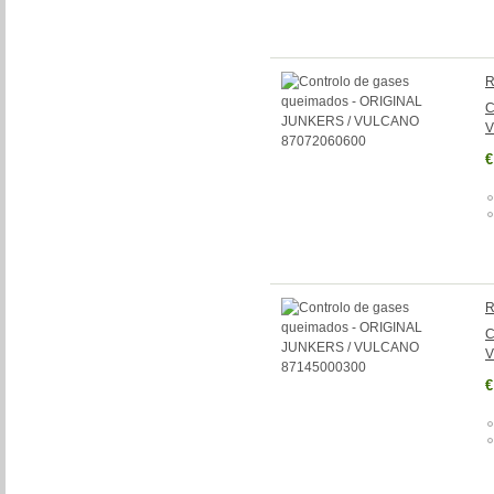
R
C
V
€
R
C
V
€