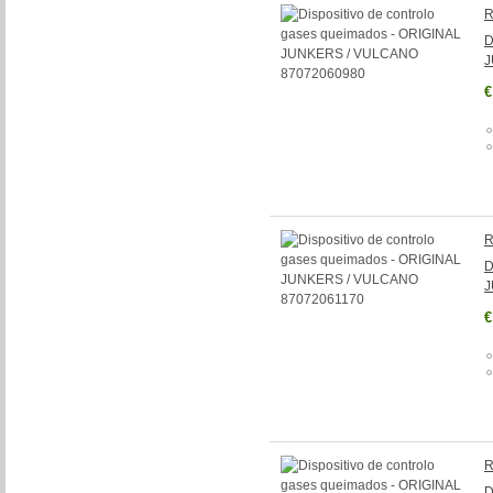
R
D
J
€
R
D
J
€
R
D