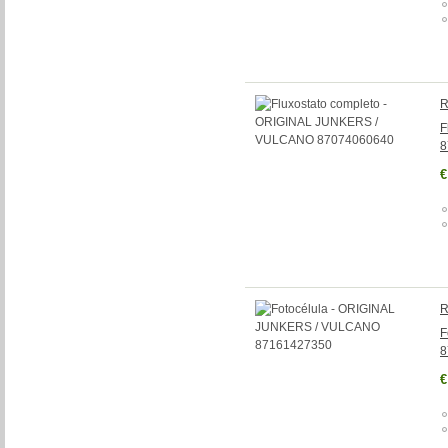
R
F
8
€
R
F
8
€