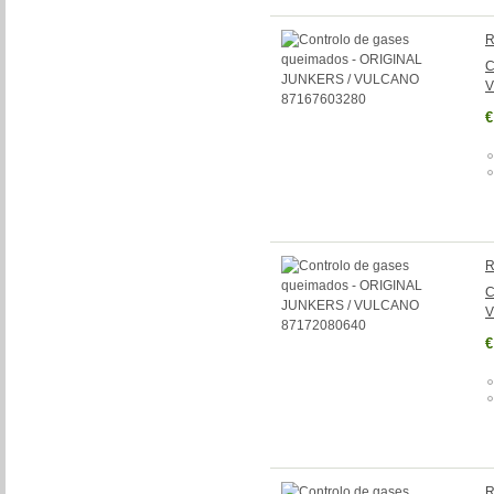
R
C
V
€
R
C
V
€
R