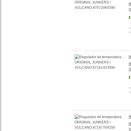
R
V
€
R
R
V
€
R
R
V