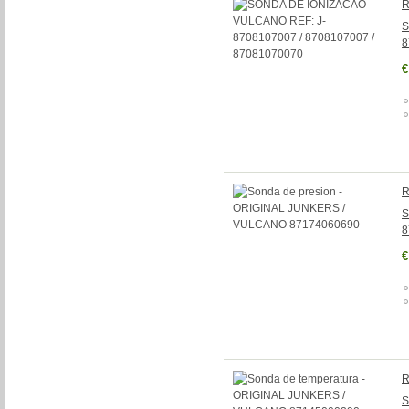
R
S
8
€
R
S
8
€
R
S