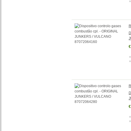
R
D
J
€
R
D
J
€