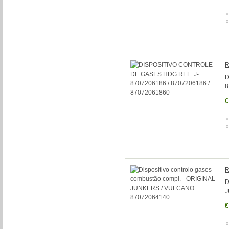
R
D
8
€
R
D
J
€