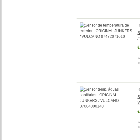
R
S
/
€
R
S
V
€