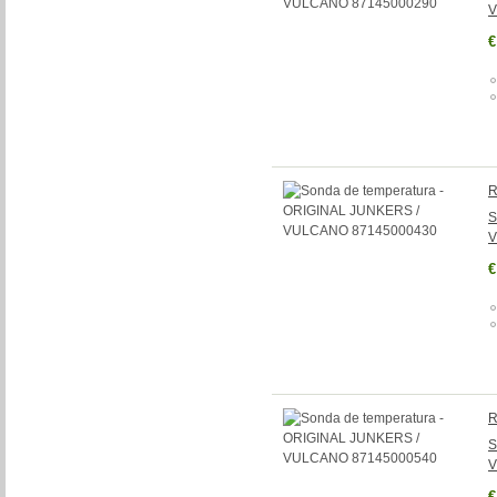
V
€
R
S
V
€
R
S
V
€