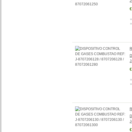
J
€
R
D
J
€
R
D
J
€