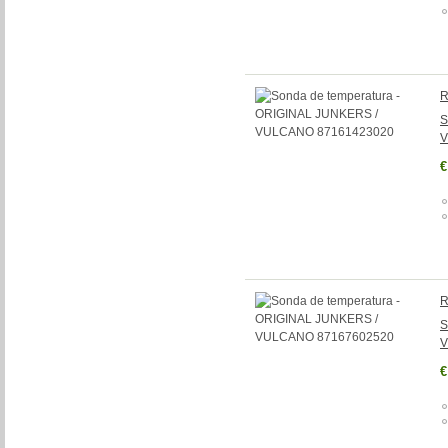
R
S
V
€
R
S
V
€