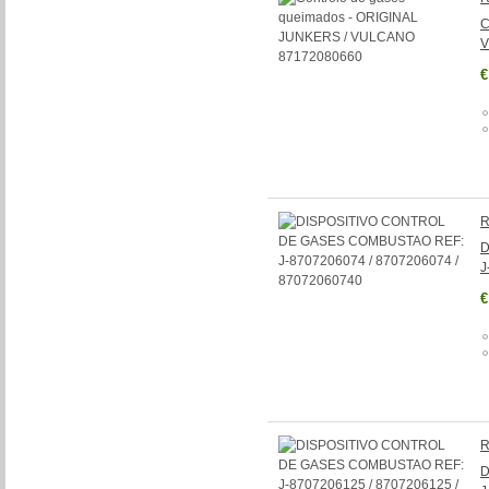
C
V
€
R
D
J
€
R
D