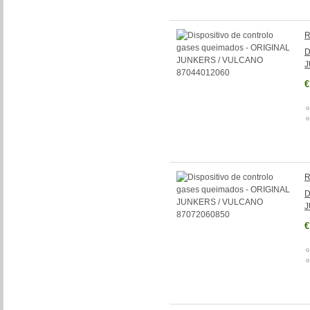
R
D
J
€
R
D
J
€