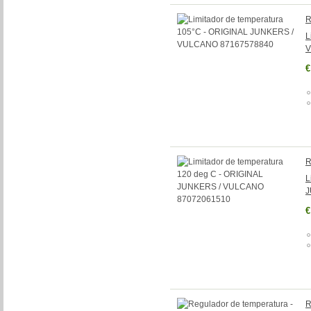
R
L
V
€
R
L
J
€
R