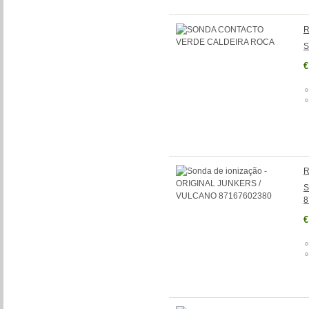
R
S
€
R
S
8
€