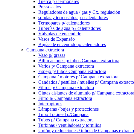
Tuerca p / termopares
Pressostatos
Reguladores de agua / gas y Cx. regulación
sondas y termostatos p / calentadores
Termopares p/ calentadores
Tuberías de agua p / calentadores
Válvulas de encendido
Vasos de Expansâo
Bujías de encendido p/ calentadores
Campana extractora
Vaso p/ grasas
Bifurcaciones p/ tubos Campana extractora
Varios p/ Campana extractora
Espejo p/ tubos Campana extractora
Campana / motores p/ Campana extractora
Candados / pestillos / muelles p/ Campana extracto
Filtros p/ Campana extractora
Cintas aislantes de aluminio p/ Campana extractor
Filtro p/ Campana extractora
Interruptores
Lámparas / bujes y protecciones
Tubo Traqueal p/Campana
Tubos p/ Campana extractora
Turbinas / ventiladores y tornillos
Unión y reducciones / tubos de Campanas extracto