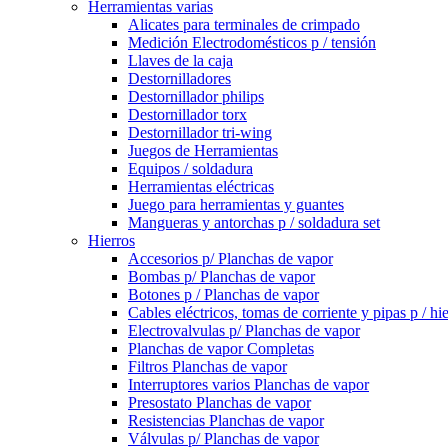
Herramientas varias
Alicates para terminales de crimpado
Medición Electrodomésticos p / tensión
Llaves de la caja
Destornilladores
Destornillador philips
Destornillador torx
Destornillador tri-wing
Juegos de Herramientas
Equipos / soldadura
Herramientas eléctricas
Juego para herramientas y guantes
Mangueras y antorchas p / soldadura set
Hierros
Accesorios p/ Planchas de vapor
Bombas p/ Planchas de vapor
Botones p / Planchas de vapor
Cables eléctricos, tomas de corriente y pipas p / hi
Electrovalvulas p/ Planchas de vapor
Planchas de vapor Completas
Filtros Planchas de vapor
Interruptores varios Planchas de vapor
Presostato Planchas de vapor
Resistencias Planchas de vapor
Válvulas p/ Planchas de vapor