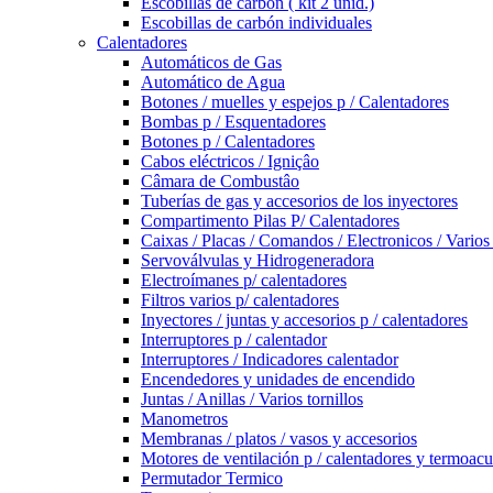
Escobillas de carbón ( kit 2 unid.)
Escobillas de carbón individuales
Calentadores
Automáticos de Gas
Automático de Agua
Botones / muelles y espejos p / Calentadores
Bombas p / Esquentadores
Botones p / Calentadores
Cabos eléctricos / Igniçâo
Câmara de Combustâo
Tuberías de gas y accesorios de los inyectores
Compartimento Pilas P/ Calentadores
Caixas / Placas / Comandos / Electronicos / Varios
Servoválvulas y Hidrogeneradora
Electroímanes p/ calentadores
Filtros varios p/ calentadores
Inyectores / juntas y accesorios p / calentadores
Interruptores p / calentador
Interruptores / Indicadores calentador
Encendedores y unidades de encendido
Juntas / Anillas / Varios tornillos
Manometros
Membranas / platos / vasos y accesorios
Motores de ventilación p / calentadores y termoac
Permutador Termico