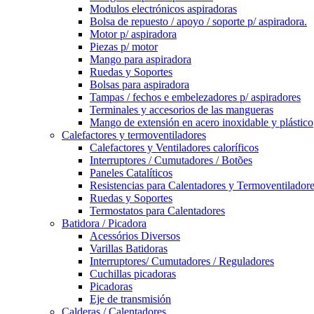
Modulos electrónicos aspiradoras
Bolsa de repuesto / apoyo / soporte p/ aspiradora.
Motor p/ aspiradora
Piezas p/ motor
Mango para aspiradora
Ruedas y Soportes
Bolsas para aspiradora
Tampas / fechos e embelezadores p/ aspiradores
Terminales y accesorios de las mangueras
Mango de extensión en acero inoxidable y plástico
Calefactores y termoventiladores
Calefactores y Ventiladores caloríficos
Interruptores / Cumutadores / Botões
Paneles Catalíticos
Resistencias para Calentadores y Termoventilador
Ruedas y Soportes
Termostatos para Calentadores
Batidora / Picadora
Acessórios Diversos
Varillas Batidoras
Interruptores/ Cumutadores / Reguladores
Cuchillas picadoras
Picadoras
Eje de transmisión
Calderas / Calentadores