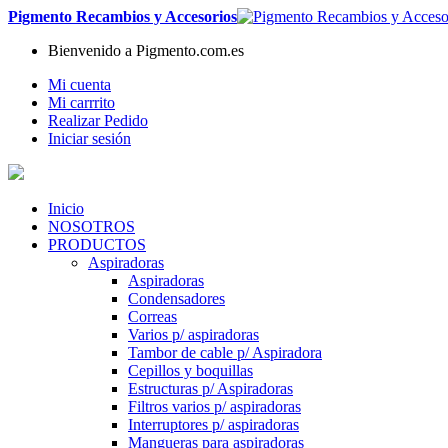
Pigmento Recambios y Accesorios
Bienvenido a Pigmento.com.es
Mi cuenta
Mi carrrito
Realizar Pedido
Iniciar sesión
Inicio
NOSOTROS
PRODUCTOS
Aspiradoras
Aspiradoras
Condensadores
Correas
Varios p/ aspiradoras
Tambor de cable p/ Aspiradora
Cepillos y boquillas
Estructuras p/ Aspiradoras
Filtros varios p/ aspiradoras
Interruptores p/ aspiradoras
Mangueras para aspiradoras