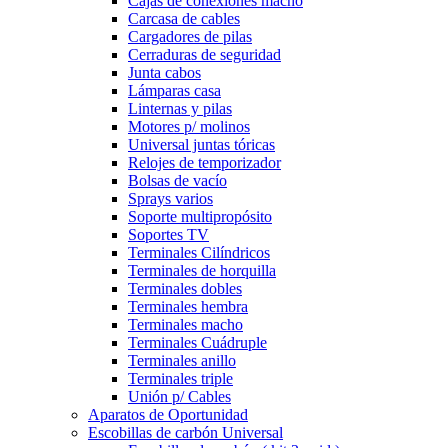
Cajas de conexiones macho
Carcasa de cables
Cargadores de pilas
Cerraduras de seguridad
Junta cabos
Lámparas casa
Linternas y pilas
Motores p/ molinos
Universal juntas tóricas
Relojes de temporizador
Bolsas de vacío
Sprays varios
Soporte multipropósito
Soportes TV
Terminales Cilíndricos
Terminales de horquilla
Terminales dobles
Terminales hembra
Terminales macho
Terminales Cuádruple
Terminales anillo
Terminales triple
Unión p/ Cables
Aparatos de Oportunidad
Escobillas de carbón Universal