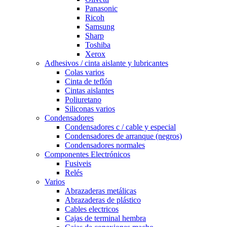
Panasonic
Ricoh
Samsung
Sharp
Toshiba
Xerox
Adhesivos / cinta aislante y lubricantes
Colas varios
Cinta de teflón
Cintas aislantes
Poliuretano
Siliconas varios
Condensadores
Condensadores c / cable y especial
Condensadores de arranque (negros)
Condensadores normales
Componentes Electrónicos
Fusiveis
Relés
Varios
Abrazaderas metálicas
Abrazaderas de plástico
Cables electricos
Cajas de terminal hembra