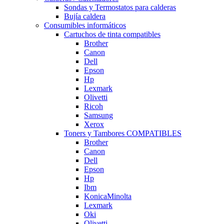
Sondas y Termostatos para calderas
Bujía caldera
Consumibles informáticos
Cartuchos de tinta compatibles
Brother
Canon
Dell
Epson
Hp
Lexmark
Olivetti
Ricoh
Samsung
Xerox
Toners y Tambores COMPATIBLES
Brother
Canon
Dell
Epson
Hp
Ibm
KonicaMinolta
Lexmark
Oki
Olivetti