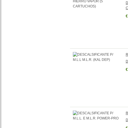
D
€
R
D
€
R
D