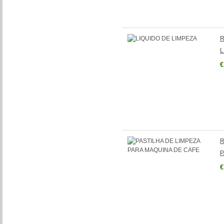
R
L
€
R
P
€