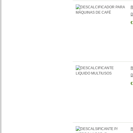
R
D
€
R
D
€
R