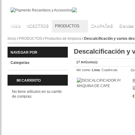
Inicio
NOSOTROS
PRODUCTOS
CAMPAÑAS
Grandes
Inicio
/
PRODUCTOS
/
Productos de limpieza
/
Descalcificación y varios de
Descalcificación y 
NAVEGAR POR
17 Artículo(s)
Categorias
Ver como:
Lista
Cuadricula
Or
MI CARRRITO
R
D
No tiene artículos en su carrito
€
de compras.