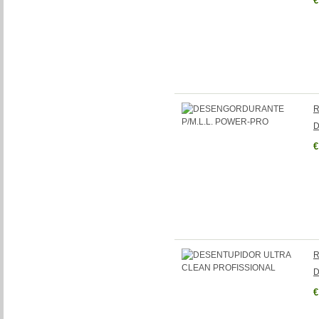
€
R
D
€
R
D
€