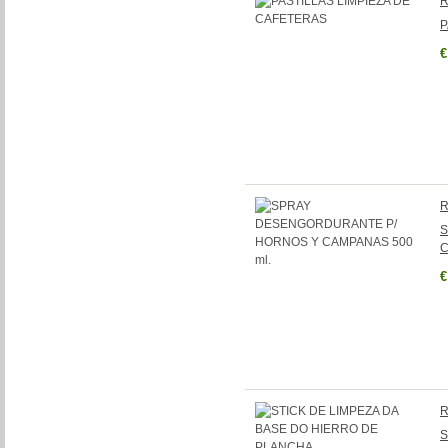
R
P
€
R
S
C
€
R
S