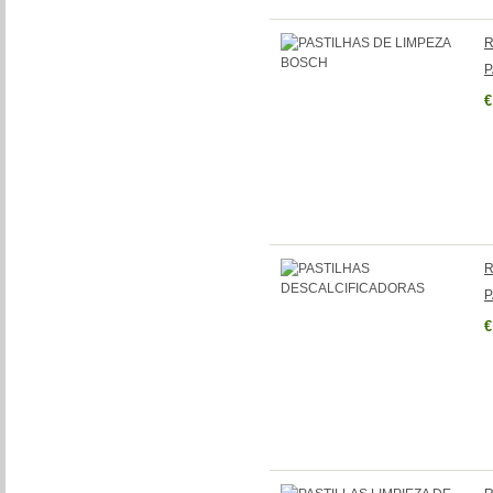
R
P
€
R
P
€