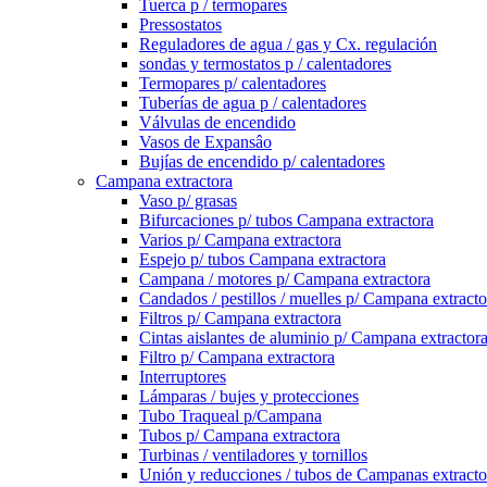
Tuerca p / termopares
Pressostatos
Reguladores de agua / gas y Cx. regulación
sondas y termostatos p / calentadores
Termopares p/ calentadores
Tuberías de agua p / calentadores
Válvulas de encendido
Vasos de Expansâo
Bujías de encendido p/ calentadores
Campana extractora
Vaso p/ grasas
Bifurcaciones p/ tubos Campana extractora
Varios p/ Campana extractora
Espejo p/ tubos Campana extractora
Campana / motores p/ Campana extractora
Candados / pestillos / muelles p/ Campana extracto
Filtros p/ Campana extractora
Cintas aislantes de aluminio p/ Campana extractor
Filtro p/ Campana extractora
Interruptores
Lámparas / bujes y protecciones
Tubo Traqueal p/Campana
Tubos p/ Campana extractora
Turbinas / ventiladores y tornillos
Unión y reducciones / tubos de Campanas extracto