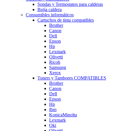
Sondas y Termostatos para calderas
Bujía caldera
Consumibles informáticos
Cartuchos de tinta compatibles
Brother
Canon
Dell
Epson
Hp
Lexmark
Olivetti
Ricoh
Samsung
Xerox
Toners y Tambores COMPATIBLES
Brother
Canon
Dell
Epson
Hp
Ibm
KonicaMinolta
Lexmark
Oki
Olivetti