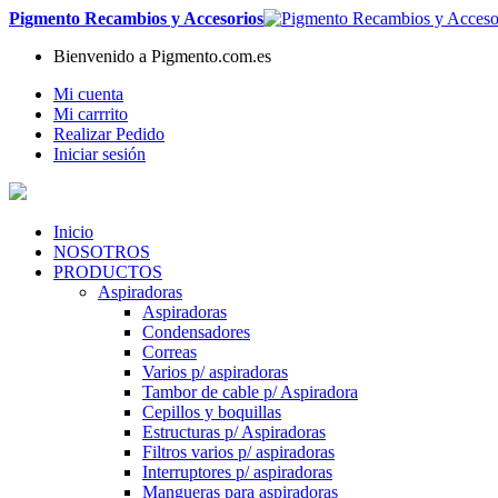
Pigmento Recambios y Accesorios
Bienvenido a Pigmento.com.es
Mi cuenta
Mi carrrito
Realizar Pedido
Iniciar sesión
Inicio
NOSOTROS
PRODUCTOS
Aspiradoras
Aspiradoras
Condensadores
Correas
Varios p/ aspiradoras
Tambor de cable p/ Aspiradora
Cepillos y boquillas
Estructuras p/ Aspiradoras
Filtros varios p/ aspiradoras
Interruptores p/ aspiradoras
Mangueras para aspiradoras