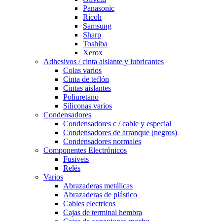
Panasonic
Ricoh
Samsung
Sharp
Toshiba
Xerox
Adhesivos / cinta aislante y lubricantes
Colas varios
Cinta de teflón
Cintas aislantes
Poliuretano
Siliconas varios
Condensadores
Condensadores c / cable y especial
Condensadores de arranque (negros)
Condensadores normales
Componentes Electrónicos
Fusiveis
Relés
Varios
Abrazaderas metálicas
Abrazaderas de plástico
Cables electricos
Cajas de terminal hembra