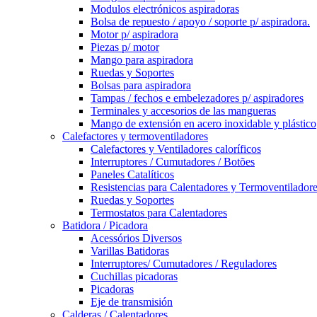
Modulos electrónicos aspiradoras
Bolsa de repuesto / apoyo / soporte p/ aspiradora.
Motor p/ aspiradora
Piezas p/ motor
Mango para aspiradora
Ruedas y Soportes
Bolsas para aspiradora
Tampas / fechos e embelezadores p/ aspiradores
Terminales y accesorios de las mangueras
Mango de extensión en acero inoxidable y plástico
Calefactores y termoventiladores
Calefactores y Ventiladores caloríficos
Interruptores / Cumutadores / Botões
Paneles Catalíticos
Resistencias para Calentadores y Termoventilador
Ruedas y Soportes
Termostatos para Calentadores
Batidora / Picadora
Acessórios Diversos
Varillas Batidoras
Interruptores/ Cumutadores / Reguladores
Cuchillas picadoras
Picadoras
Eje de transmisión
Calderas / Calentadores