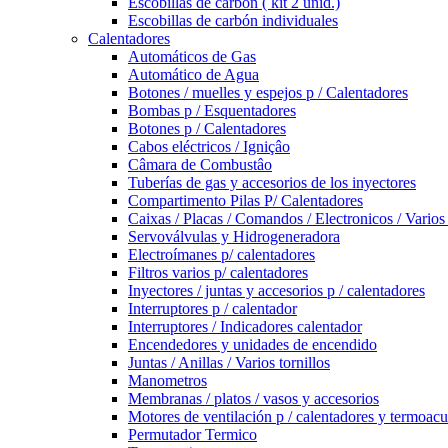
Escobillas de carbón ( kit 2 unid.)
Escobillas de carbón individuales
Calentadores
Automáticos de Gas
Automático de Agua
Botones / muelles y espejos p / Calentadores
Bombas p / Esquentadores
Botones p / Calentadores
Cabos eléctricos / Igniçâo
Câmara de Combustâo
Tuberías de gas y accesorios de los inyectores
Compartimento Pilas P/ Calentadores
Caixas / Placas / Comandos / Electronicos / Varios
Servoválvulas y Hidrogeneradora
Electroímanes p/ calentadores
Filtros varios p/ calentadores
Inyectores / juntas y accesorios p / calentadores
Interruptores p / calentador
Interruptores / Indicadores calentador
Encendedores y unidades de encendido
Juntas / Anillas / Varios tornillos
Manometros
Membranas / platos / vasos y accesorios
Motores de ventilación p / calentadores y termoac
Permutador Termico