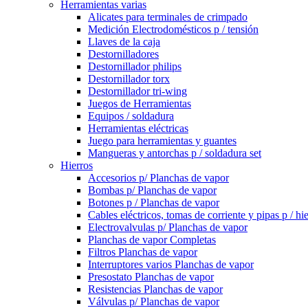
Herramientas varias
Alicates para terminales de crimpado
Medición Electrodomésticos p / tensión
Llaves de la caja
Destornilladores
Destornillador philips
Destornillador torx
Destornillador tri-wing
Juegos de Herramientas
Equipos / soldadura
Herramientas eléctricas
Juego para herramientas y guantes
Mangueras y antorchas p / soldadura set
Hierros
Accesorios p/ Planchas de vapor
Bombas p/ Planchas de vapor
Botones p / Planchas de vapor
Cables eléctricos, tomas de corriente y pipas p / hi
Electrovalvulas p/ Planchas de vapor
Planchas de vapor Completas
Filtros Planchas de vapor
Interruptores varios Planchas de vapor
Presostato Planchas de vapor
Resistencias Planchas de vapor
Válvulas p/ Planchas de vapor