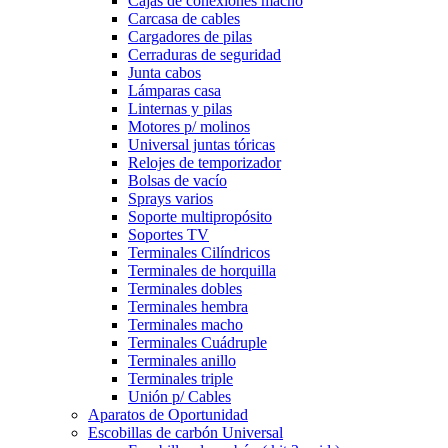
Cajas de conexiones macho
Carcasa de cables
Cargadores de pilas
Cerraduras de seguridad
Junta cabos
Lámparas casa
Linternas y pilas
Motores p/ molinos
Universal juntas tóricas
Relojes de temporizador
Bolsas de vacío
Sprays varios
Soporte multipropósito
Soportes TV
Terminales Cilíndricos
Terminales de horquilla
Terminales dobles
Terminales hembra
Terminales macho
Terminales Cuádruple
Terminales anillo
Terminales triple
Unión p/ Cables
Aparatos de Oportunidad
Escobillas de carbón Universal