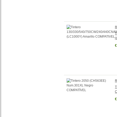
R
T
(
€
R
T
C
€