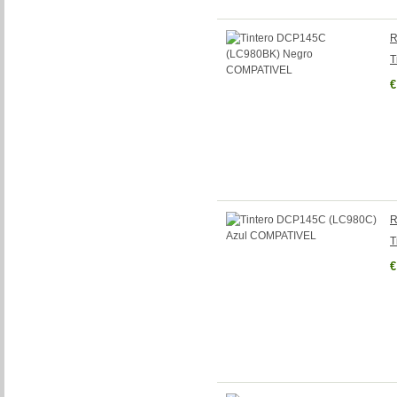
R
T
€
R
T
€