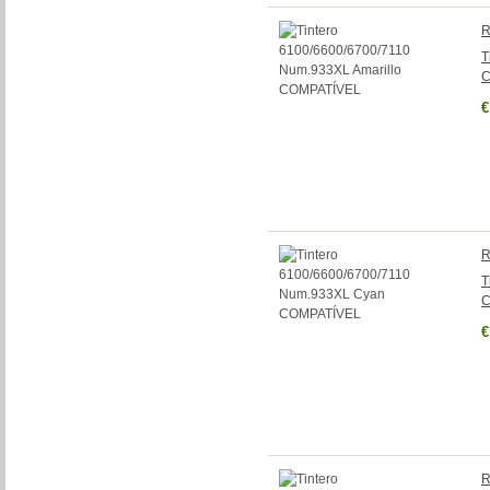
R
T
C
€
R
T
C
€
R