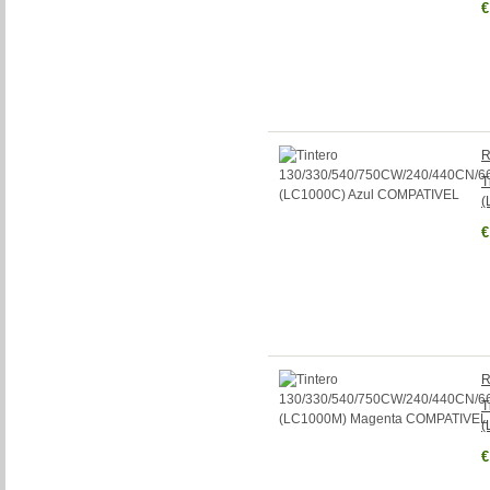
€
R
T
(
€
R
T
(
€