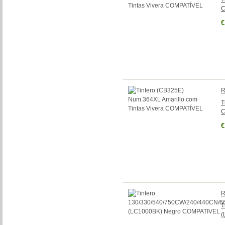
C
€
R
T
C
€
R
T
(