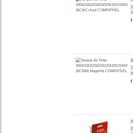
T
A
€
R
T
M
€
R
T