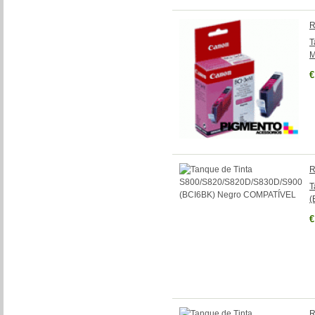
R
T
M
€
R
T
(
€
R