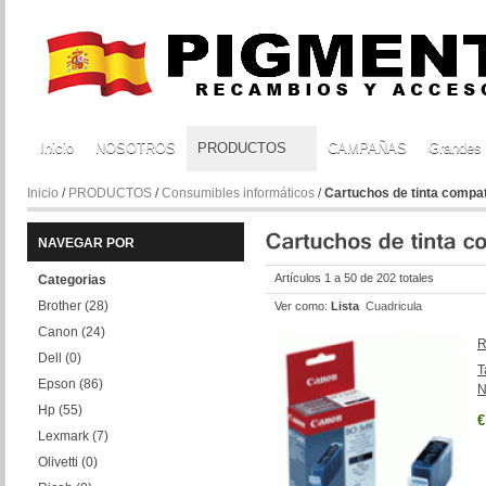
Inicio
NOSOTROS
PRODUCTOS
CAMPAÑAS
Grandes
Inicio
/
PRODUCTOS
/
Consumibles informáticos
/
Cartuchos de tinta compat
NAVEGAR POR
Artículos 1 a 50 de 202 totales
Categorias
Brother
(28)
Ver como:
Lista
Cuadricula
Canon
(24)
R
Dell
(0)
T
Epson
(86)
N
Hp
(55)
€
Lexmark
(7)
Olivetti
(0)