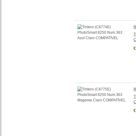
R
T
C
€
R
T
C
€