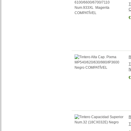
T
C
€
R
T
N
€
R
T