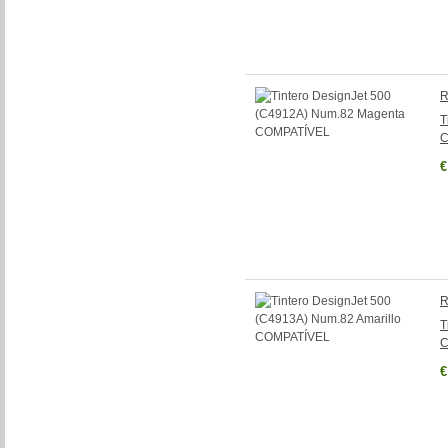
R
T
C
€
R
T
C
€