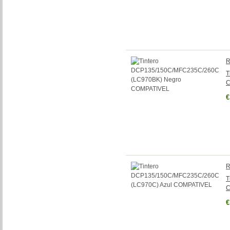
R
T
C
€
R
T
C
€