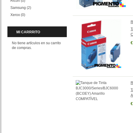
Ricoh
(0)
Samsung
(2)
Xerox
(0)
R
T
MI CARRRITO
C
€
No tiene artículos en su carrito
de compras.
R
T
A
€