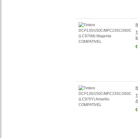
R
T
M
€
R
T
A
€