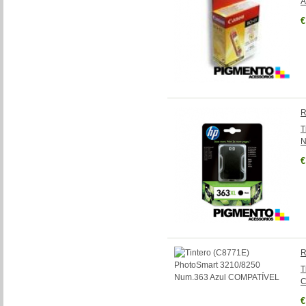
A
€
R
T
N
€
R
T
C
€