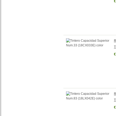
€
R
T
€
R
T
€