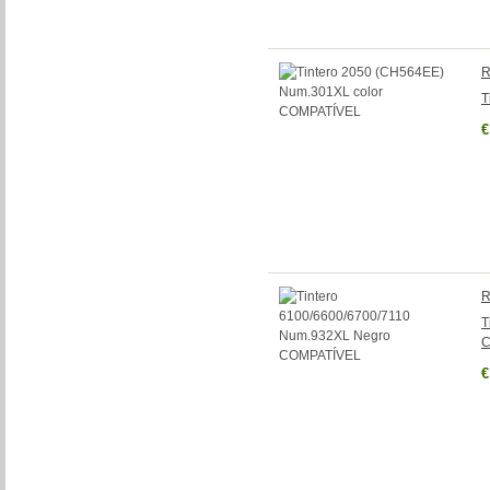
R
T
€
R
T
C
€