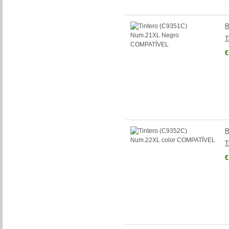
R
T
€
R
T
€