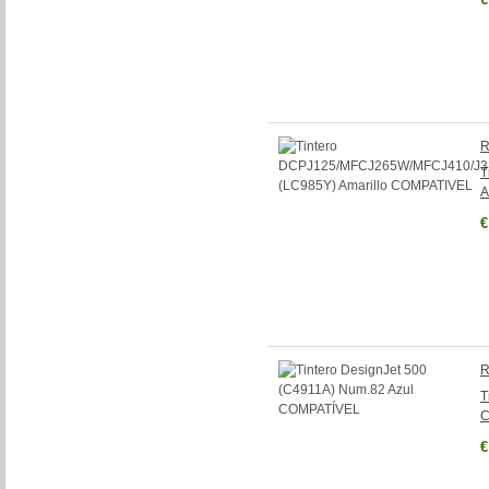
R
T
A
€
R
T
C
€