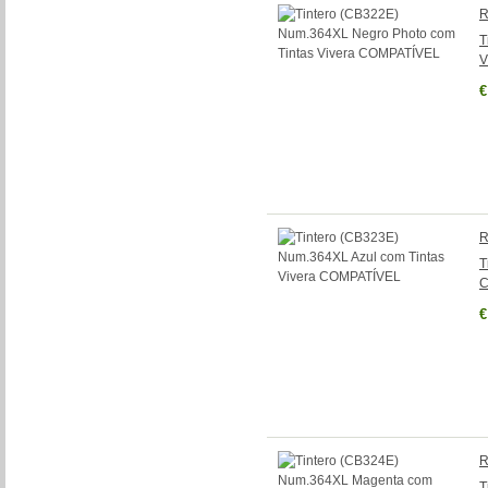
R
T
V
€
R
T
C
€
R
T