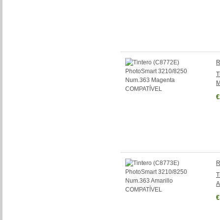
R
T
M
€
R
T
A
€