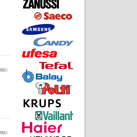
mm.)
mm.)