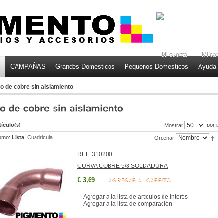
Mi cuenta
Mi car
CAMPAÑAS
Grandes Domesticos
Pequenos Domesticos
Ayuda 
o de cobre sin aislamiento
tículo(s)
por 
Mostrar
omo:
Lista
Cuadricula
Ordenar
REF: 310200
CURVA COBRE 5/8 SOLDADURA
€ 3,69
AGREGAR AL CARRITO
Agregar a la lista de artículos de interés
Agregar a la lista de comparación