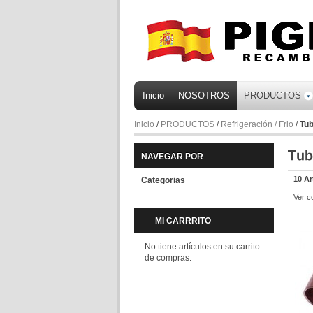
Inicio
NOSOTROS
PRODUCTOS
Inicio
/
PRODUCTOS
/
Refrigeración / Frio
/
Tub
NAVEGAR POR
10 Ar
Categorias
Ver c
MI CARRRITO
No tiene artículos en su carrito
de compras.