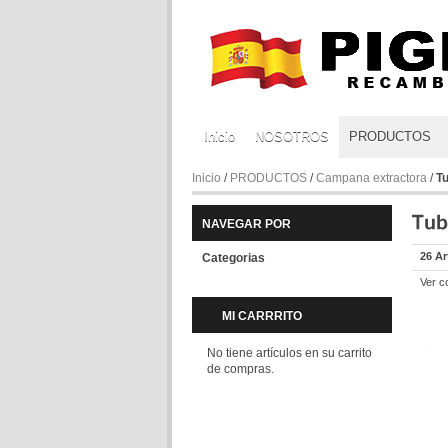
Inicio
NOSOTROS
PRODUCTOS
Inicio
/
PRODUCTOS
/
Campana extractora
/
T
NAVEGAR POR
26 Ar
Categorias
Ver c
MI CARRRITO
No tiene artículos en su carrito
de compras.