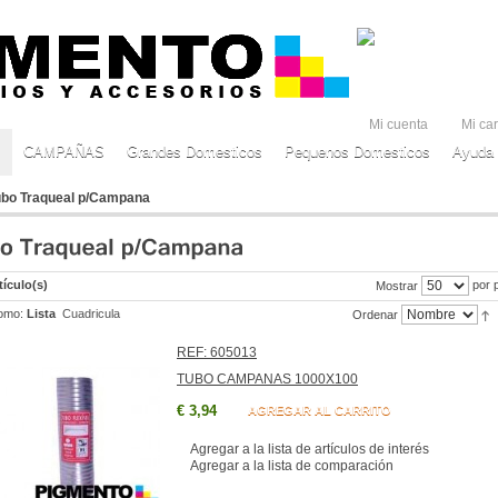
Mi cuenta
Mi car
CAMPAÑAS
Grandes Domesticos
Pequenos Domesticos
Ayuda 
ubo Traqueal p/Campana
tículo(s)
por 
Mostrar
omo:
Lista
Cuadricula
Ordenar
REF: 605013
TUBO CAMPANAS 1000X100
€ 3,94
AGREGAR AL CARRITO
Agregar a la lista de artículos de interés
Agregar a la lista de comparación