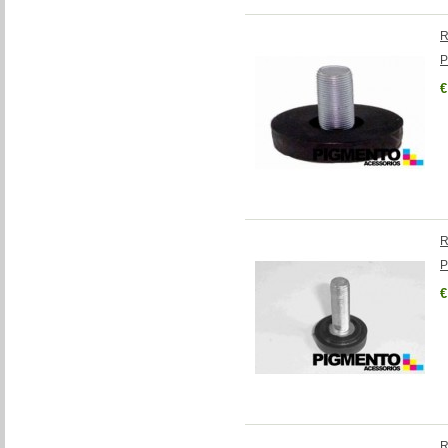
R
P
€
R
P
€
R