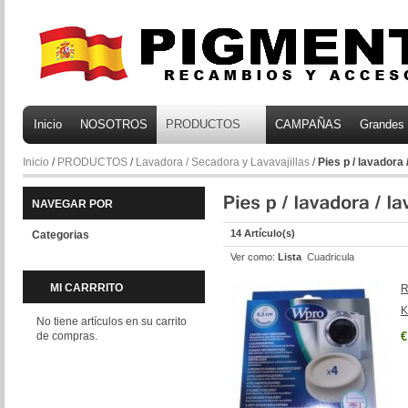
Inicio
NOSOTROS
PRODUCTOS
CAMPAÑAS
Grandes
Inicio
/
PRODUCTOS
/
Lavadora / Secadora y Lavavajillas
/
Pies p / lavadora 
NAVEGAR POR
14 Artículo(s)
Categorias
Ver como:
Lista
Cuadricula
MI CARRRITO
R
K
No tiene artículos en su carrito
de compras.
€