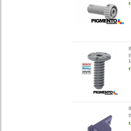
€
R
P
1
€
R
P
€