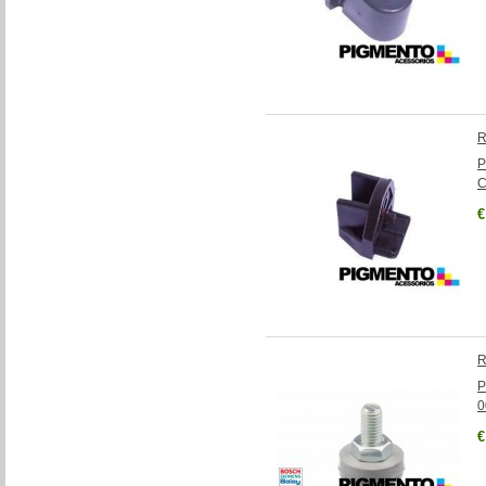
R
P
C
€
R
P
0
€