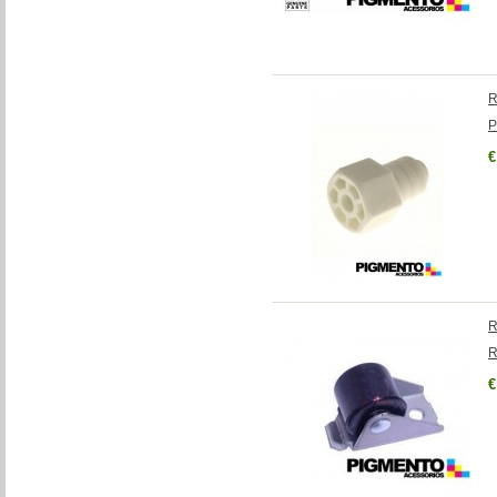
R
P
€
R
R
€