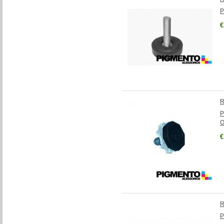
P
€
R
P
O
€
R
P