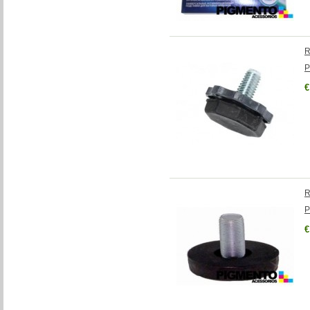
R
P
€
R
P
€