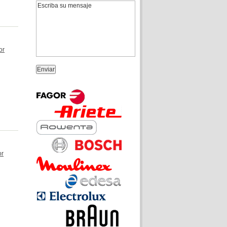
or
or