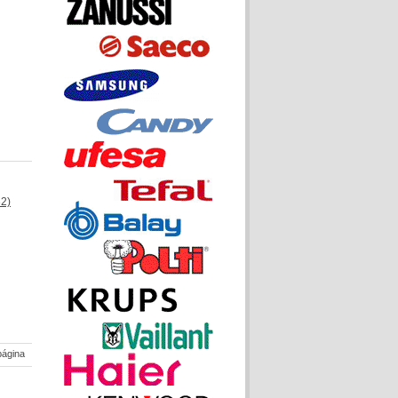
2)
página