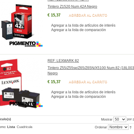
Tintero Z1520 Num.42A Negro
€ 15,37
AGREGAR AL CARRITO
Agregar a la lista de artículos de interés
Agregar a la lista de comparación
REF: LEXMARK 82
Tintero Z55/Z55se/Z65/Z65N/X5100 Num.82 (18L003
Negro
€ 15,37
AGREGAR AL CARRITO
Agregar a la lista de artículos de interés
Agregar a la lista de comparación
ículo(s)
por 
Mostrar
omo:
Lista
Cuadricula
Ordenar