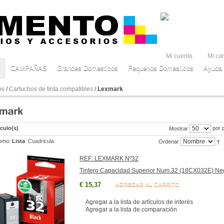
Mi cuenta
Mi car
CAMPAÑAS
Grandes Domesticos
Pequenos Domesticos
Ayuda 
os
/
Cartuchos de tinta compatibles
/
Lexmark
ículo(s)
por 
Mostrar
omo:
Lista
Cuadricula
Ordenar
REF: LEXMARK Nº32
Tintero Capacidad Superior Num.32 (18CX032E) Ne
€ 15,37
AGREGAR AL CARRITO
Agregar a la lista de artículos de interés
Agregar a la lista de comparación