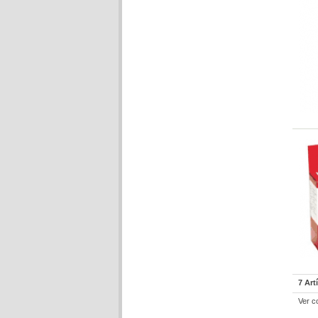
7 Art
Ver c