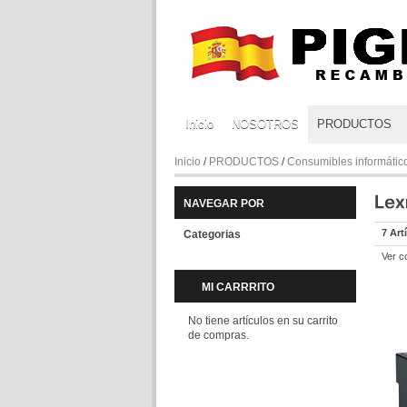
Inicio
NOSOTROS
PRODUCTOS
Inicio
/
PRODUCTOS
/
Consumibles informátic
NAVEGAR POR
7 Art
Categorias
Ver c
MI CARRRITO
No tiene artículos en su carrito
de compras.