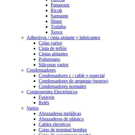
Panasonic
Ricoh
Samsung
Sharp
Toshiba
Xerox
Adhesivos / cinta aislante y lubricantes
Colas varios
Cinta de teflón
Cintas aislantes
Poliuretano
Siliconas varios
Condensadores
Condensadores c / cable y especial
Condensadores de arranque (negros)
Condensadores normales
Componentes Electrónicos
Fusiveis
Relés
Varios
Abrazaderas metálicas
Abrazaderas de plástico
Cables electricos
Cajas de terminal hembra