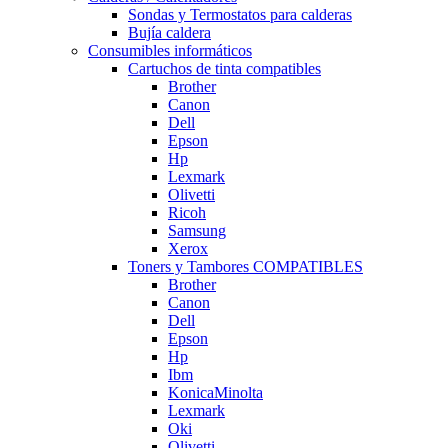
Sondas y Termostatos para calderas
Bujía caldera
Consumibles informáticos
Cartuchos de tinta compatibles
Brother
Canon
Dell
Epson
Hp
Lexmark
Olivetti
Ricoh
Samsung
Xerox
Toners y Tambores COMPATIBLES
Brother
Canon
Dell
Epson
Hp
Ibm
KonicaMinolta
Lexmark
Oki
Olivetti