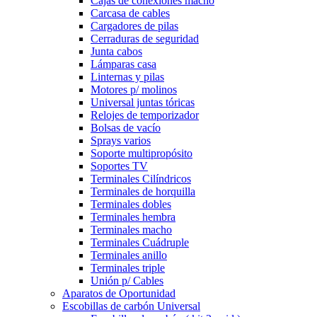
Cajas de conexiones macho
Carcasa de cables
Cargadores de pilas
Cerraduras de seguridad
Junta cabos
Lámparas casa
Linternas y pilas
Motores p/ molinos
Universal juntas tóricas
Relojes de temporizador
Bolsas de vacío
Sprays varios
Soporte multipropósito
Soportes TV
Terminales Cilíndricos
Terminales de horquilla
Terminales dobles
Terminales hembra
Terminales macho
Terminales Cuádruple
Terminales anillo
Terminales triple
Unión p/ Cables
Aparatos de Oportunidad
Escobillas de carbón Universal