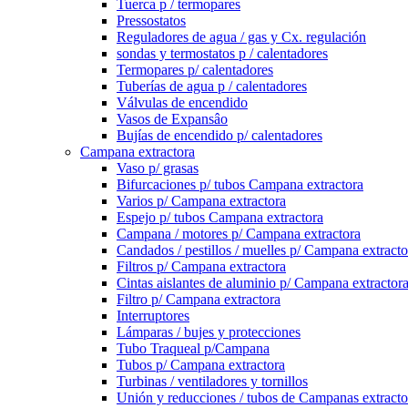
Tuerca p / termopares
Pressostatos
Reguladores de agua / gas y Cx. regulación
sondas y termostatos p / calentadores
Termopares p/ calentadores
Tuberías de agua p / calentadores
Válvulas de encendido
Vasos de Expansâo
Bujías de encendido p/ calentadores
Campana extractora
Vaso p/ grasas
Bifurcaciones p/ tubos Campana extractora
Varios p/ Campana extractora
Espejo p/ tubos Campana extractora
Campana / motores p/ Campana extractora
Candados / pestillos / muelles p/ Campana extracto
Filtros p/ Campana extractora
Cintas aislantes de aluminio p/ Campana extractor
Filtro p/ Campana extractora
Interruptores
Lámparas / bujes y protecciones
Tubo Traqueal p/Campana
Tubos p/ Campana extractora
Turbinas / ventiladores y tornillos
Unión y reducciones / tubos de Campanas extracto