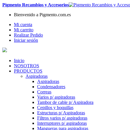
Pigmento Recambios y Accesorios
Bienvenido a Pigmento.com.es
Mi cuenta
Mi carrrito
Realizar Pedido
Iniciar sesión
Inicio
NOSOTROS
PRODUCTOS
Aspiradoras
Aspiradoras
Condensadores
Correas
Varios p/ aspiradoras
Tambor de cable p/ Aspiradora
Cepillos y boquillas
Estructuras p/ Aspiradoras
Filtros varios p/ aspiradoras
Interruptores p/ aspiradoras
Mangueras para aspiradoras