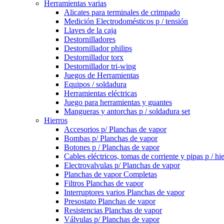
Herramientas varias
Alicates para terminales de crimpado
Medición Electrodomésticos p / tensión
Llaves de la caja
Destornilladores
Destornillador philips
Destornillador torx
Destornillador tri-wing
Juegos de Herramientas
Equipos / soldadura
Herramientas eléctricas
Juego para herramientas y guantes
Mangueras y antorchas p / soldadura set
Hierros
Accesorios p/ Planchas de vapor
Bombas p/ Planchas de vapor
Botones p / Planchas de vapor
Cables eléctricos, tomas de corriente y pipas p / hi
Electrovalvulas p/ Planchas de vapor
Planchas de vapor Completas
Filtros Planchas de vapor
Interruptores varios Planchas de vapor
Presostato Planchas de vapor
Resistencias Planchas de vapor
Válvulas p/ Planchas de vapor