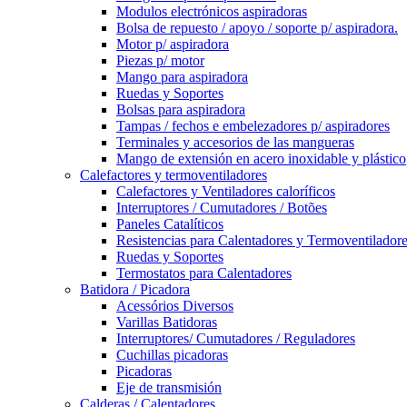
Modulos electrónicos aspiradoras
Bolsa de repuesto / apoyo / soporte p/ aspiradora.
Motor p/ aspiradora
Piezas p/ motor
Mango para aspiradora
Ruedas y Soportes
Bolsas para aspiradora
Tampas / fechos e embelezadores p/ aspiradores
Terminales y accesorios de las mangueras
Mango de extensión en acero inoxidable y plástico
Calefactores y termoventiladores
Calefactores y Ventiladores caloríficos
Interruptores / Cumutadores / Botões
Paneles Catalíticos
Resistencias para Calentadores y Termoventilador
Ruedas y Soportes
Termostatos para Calentadores
Batidora / Picadora
Acessórios Diversos
Varillas Batidoras
Interruptores/ Cumutadores / Reguladores
Cuchillas picadoras
Picadoras
Eje de transmisión
Calderas / Calentadores