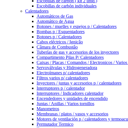
Escobillas de carbón ( kit 2 unid.)
Escobillas de carbón individuales
Calentadores
Automáticos de Gas
Automático de Agua
Botones / muelles y espejos p / Calentadores
Bombas p / Esquentadores
Botones p / Calentadores
Cabos eléctricos / Igniçâo
Câmara de Combustâo
Tuberías de gas y accesorios de los inyectores
Compartimento Pilas P/ Calentadores
Caixas / Placas / Comandos / Electronicos / Varios
Servoválvulas y Hidrogeneradora
Electroímanes p/ calentadores
Filtros varios p/ calentadores
Inyectores / juntas y accesorios p / calentadores
Interruptores p / calentador
Interruptores / Indicadores calentador
Encendedores y unidades de encendido
Juntas / Anillas / Varios tornillos
Manometros
Membranas / platos / vasos y accesorios
Motores de ventilación p / calentadores y termoac
Permutador Termico