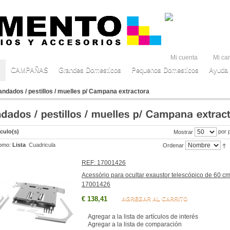
Mi cuenta
Mi car
CAMPAÑAS
Grandes Domesticos
Pequenos Domesticos
Ayuda 
ndados / pestillos / muelles p/ Campana extractora
ículo(s)
por 
Mostrar
omo:
Lista
Cuadricula
Ordenar
REF: 17001426
Acessório para ocultar exaustor telescópico de 60 c
17001426
€ 138,41
AGREGAR AL CARRITO
Agregar a la lista de artículos de interés
Agregar a la lista de comparación