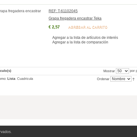
REF: T-61102045
Grapa fregadera encastrar Teka
€ 2,57
AGREGAR AL CARRITO
Agregar a la lista de artículos de interés
Agregar a la lista de comparación
ículo(s)
por 
Mostrar
omo:
Lista
Cuadricula
Ordenar
rvados.