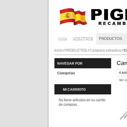
Inicio
NOSOTROS
PRODUCTOS
Inicio
/
PRODUCTOS
/
Campana extractora
/
Ca
NAVEGAR POR
4 Art
Categorias
Ver c
MI CARRRITO
No tiene artículos en su carrito
de compras.