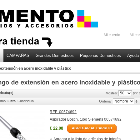
Mi cuenta
Mi car
CAMPAÑAS
Grandes Domesticos
Pequenos Domesticos
Ayuda 
extensión en acero inoxidable y plástico
tículo(s)
por 
Mostrar
omo:
Lista
Cuadricula
Ordenar
REF: 00574692
Aspirador Bosch, tubo Siemens 00574692
€ 22,08
AGREGAR AL CARRITO
Agregar a la lista de artículos de interés