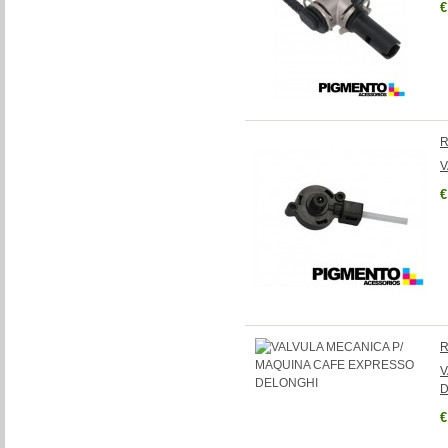
€
R
V
€
R
V
D
€