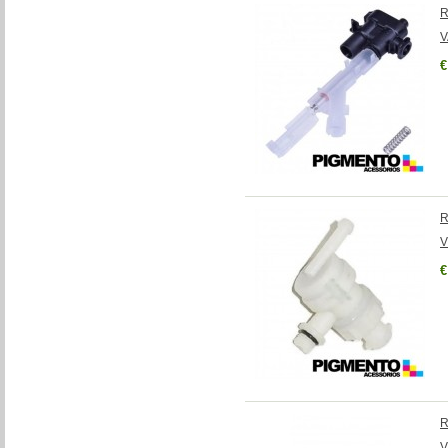
R
V
€
R
V
€
R
V