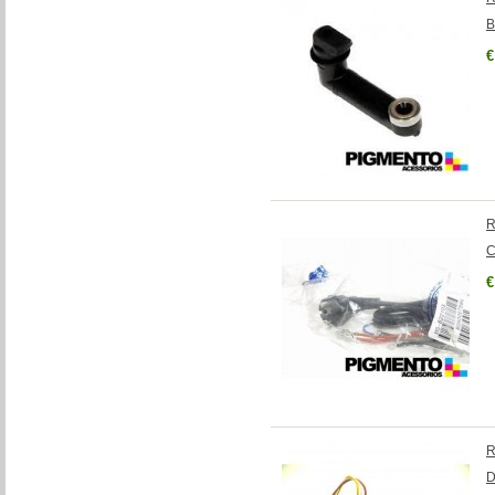
B
€
R
C
€
R
D