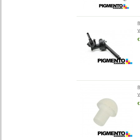
R
V
€
R
V
€