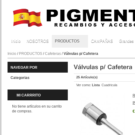
Inicio
NOSOTROS
PRODUCTOS
CAMPAÑAS
Grandes
Inicio
/
PRODUCTOS
/
Cafeteras
/
Válvulas p/ Cafetera
NAVEGAR POR
25 Artículo(s)
Categorias
Ver como:
Lista
Cuadricula
MI CARRRITO
R
I
No tiene artículos en su carrito
de compras.
€