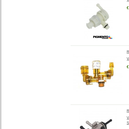
€
R
V
€
R
V