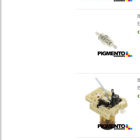
R
F
€
R
P
€