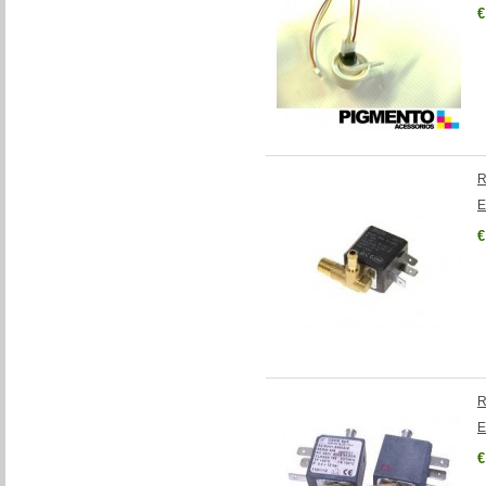
€
R
E
€
R
E
€