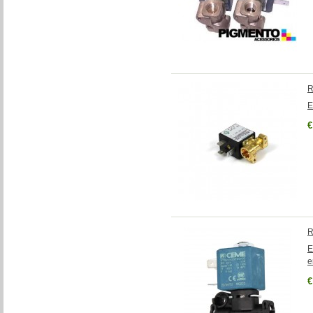
R
E
€
R
E
e
€