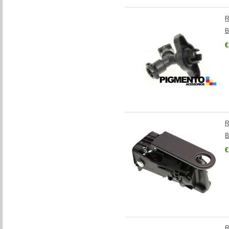
R
B
€
R
€
R