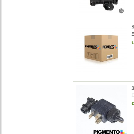
R
E
€
R
E
€