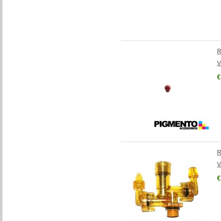
R
V
€
R
V
€