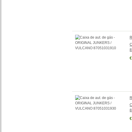
R
C
8
€
R
C
8
€