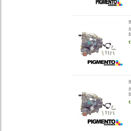
R
A
8
€
R
A
8
€