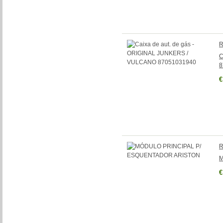
R
C
8
€
R
M
€