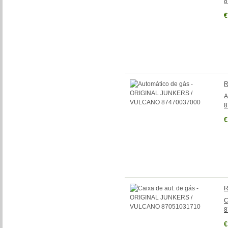
8
€
R
A
8
€
R
C
8
€