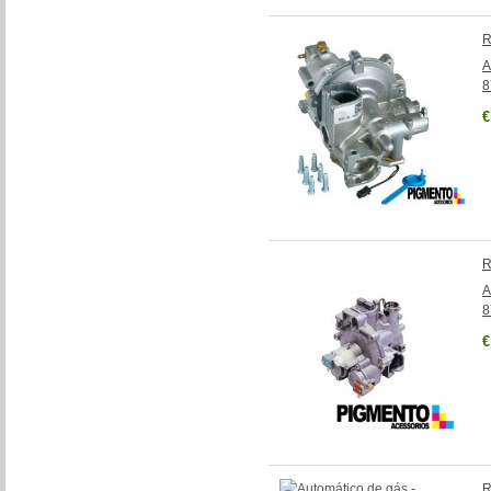
R
A
8
€
R
A
8
€
R