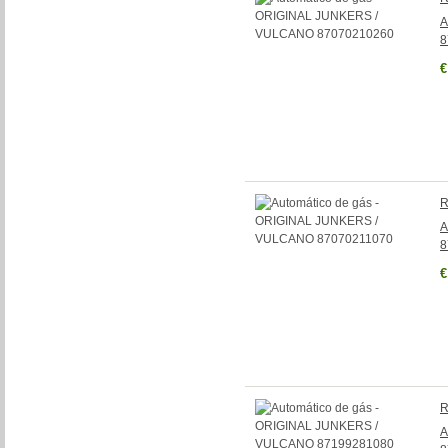
A
8
€
R
A
8
€
R
A