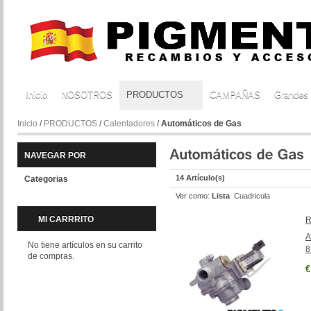
Inicio
NOSOTROS
PRODUCTOS
CAMPAÑAS
Grandes
Inicio
/
PRODUCTOS
/
Calentadores
/
Automáticos de Gas
NAVEGAR POR
14 Artículo(s)
Categorias
Ver como:
Lista
Cuadricula
MI CARRRITO
R
A
No tiene artículos en su carrito
8
de compras.
€