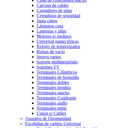
Cajas de conexiones macho
Carcasa de cables
Cargadores de pilas
Cerraduras de seguridad
Junta cabos
Lámparas casa
Linternas y pilas
Motores p/ molinos
Universal juntas tóricas
Relojes de temporizador
Bolsas de vacío
Sprays varios
Soporte multipropósito
Soportes TV
Terminales Cilíndricos
Terminales de horquilla
Terminales dobles
Terminales hembra
Terminales macho
Terminales Cuádruple
Terminales anillo
Terminales triple
Unión p/ Cables
Aparatos de Oportunidad
Escobillas de carbón Universal