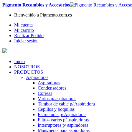
Pigmento Recambios y Accesorios
Bienvenido a Pigmento.com.es
Mi cuenta
Mi carrrito
Realizar Pedido
Iniciar sesión
Inicio
NOSOTROS
PRODUCTOS
Aspiradoras
Aspiradoras
Condensadores
Correas
Varios p/ aspiradoras
Tambor de cable p/ Aspiradora
Cepillos y boquillas
Estructuras p/ Aspiradoras
Filtros varios p/ aspiradoras
Interruptores p/ aspiradoras
Mangueras para aspiradoras