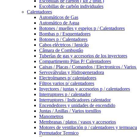
Escobillas de carbón ( kit 2 unid.)
Escobillas de carbón individuales
Calentadores
Automáticos de Gas
Automático de Agua
Botones / muelles y espejos p / Calentadores
Bombas p / Esquentadores
Botones p / Calentadores
Cabos eléctricos / Igniçâo
Câmara de Combustâo
Tuberías de gas y accesorios de los inyectores
Compartimento Pilas P/ Calentadores
Caixas / Placas / Comandos / Electronicos / Varios
Servoválvulas y Hidrogeneradora
Electroímanes p/ calentadores
Filtros varios p/ calentadores
Inyectores / juntas y accesorios p / calentadores
Interruptores p / calentador
Interruptores / Indicadores calentador
Encendedores y unidades de encendido
Juntas / Anillas / Varios tornillos
Manometros
Membranas / platos / vasos y accesorios
Motores de ventilación p / calentadores y termoac
Permutador Termico