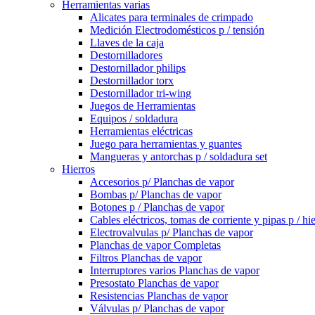
Herramientas varias
Alicates para terminales de crimpado
Medición Electrodomésticos p / tensión
Llaves de la caja
Destornilladores
Destornillador philips
Destornillador torx
Destornillador tri-wing
Juegos de Herramientas
Equipos / soldadura
Herramientas eléctricas
Juego para herramientas y guantes
Mangueras y antorchas p / soldadura set
Hierros
Accesorios p/ Planchas de vapor
Bombas p/ Planchas de vapor
Botones p / Planchas de vapor
Cables eléctricos, tomas de corriente y pipas p / hi
Electrovalvulas p/ Planchas de vapor
Planchas de vapor Completas
Filtros Planchas de vapor
Interruptores varios Planchas de vapor
Presostato Planchas de vapor
Resistencias Planchas de vapor
Válvulas p/ Planchas de vapor