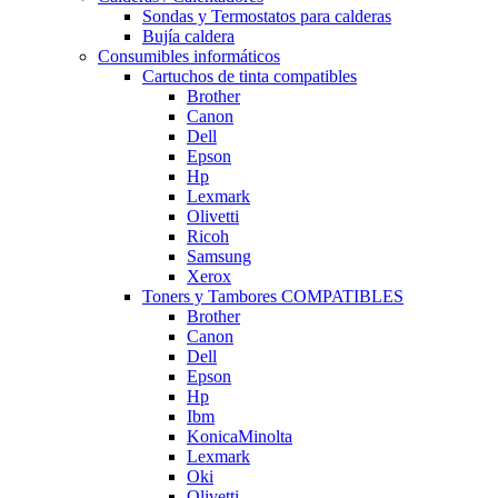
Sondas y Termostatos para calderas
Bujía caldera
Consumibles informáticos
Cartuchos de tinta compatibles
Brother
Canon
Dell
Epson
Hp
Lexmark
Olivetti
Ricoh
Samsung
Xerox
Toners y Tambores COMPATIBLES
Brother
Canon
Dell
Epson
Hp
Ibm
KonicaMinolta
Lexmark
Oki
Olivetti