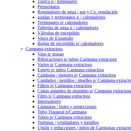
Tuerca p / termopares
Pressostatos
Reguladores de agua / gas y Cx. regulación
sondas y termostatos p / calentadores
Termopares p/ calentadores
Tuberías de agua p / calentadores
Válvulas de encendido
Vasos de Expansâo
Bujías de encendido p/ calentadores
Campana extractora
Vaso p/ grasas
Bifurcaciones p/ tubos Campana extractora
Varios p/ Campana extractora
Espejo p/ tubos Campana extractora
Campana / motores p/ Campana extractora
Candados / pestillos / muelles p/ Campana extracto
Filtros p/ Campana extractora
Cintas aislantes de aluminio p/ Campana extractor
Filtro p/ Campana extractora
Interruptores
Lámparas / bujes y protecciones
Tubo Traqueal p/Campana
Tubos p/ Campana extractora
Turbinas / ventiladores y tornillos
Unión y reducciones / tubos de Campanas extracto