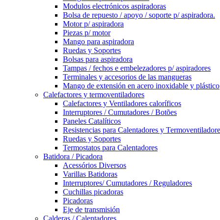
Modulos electrónicos aspiradoras
Bolsa de repuesto / apoyo / soporte p/ aspiradora.
Motor p/ aspiradora
Piezas p/ motor
Mango para aspiradora
Ruedas y Soportes
Bolsas para aspiradora
Tampas / fechos e embelezadores p/ aspiradores
Terminales y accesorios de las mangueras
Mango de extensión en acero inoxidable y plástico
Calefactores y termoventiladores
Calefactores y Ventiladores caloríficos
Interruptores / Cumutadores / Botões
Paneles Catalíticos
Resistencias para Calentadores y Termoventilador
Ruedas y Soportes
Termostatos para Calentadores
Batidora / Picadora
Acessórios Diversos
Varillas Batidoras
Interruptores/ Cumutadores / Reguladores
Cuchillas picadoras
Picadoras
Eje de transmisión
Calderas / Calentadores