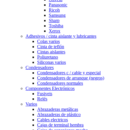
Panasonic
Ricoh
Samsung
Sharp
Toshiba
Xerox
Adhesivos / cinta aislante y lubricantes
Colas varios
Cinta de teflón
Cintas aislantes
Poliuretano
Siliconas varios
Condensadores
Condensadores c / cable y especial
Condensadores de arranque (negros)
Condensadores normales
Componentes Electrónicos
Fusiveis
Relés
Varios
Abrazaderas metálicas
Abrazaderas de plástico
Cables electricos
Cajas de terminal hembra