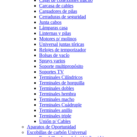
Cajas de conexiones macho
Carcasa de cables
Cargadores de pilas
Cerraduras de seguridad
Junta cabos
Lámparas casa
Linternas y pilas
Motores p/ molinos
Universal juntas tóricas
Relojes de temporizador
Bolsas de vacío
Sprays varios
Soporte multipropósito
Soportes TV
Terminales Cilíndricos
Terminales de horquilla
Terminales dobles
Terminales hembra
Terminales macho
Terminales Cuádruple
Terminales anillo
Terminales triple
Unión p/ Cables
Aparatos de Oportunidad
Escobillas de carbón Universal