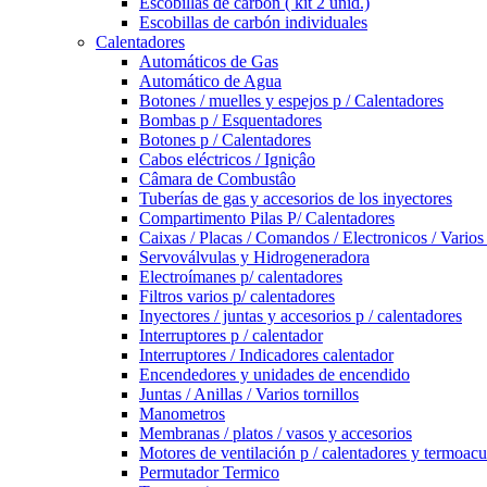
Escobillas de carbón ( kit 2 unid.)
Escobillas de carbón individuales
Calentadores
Automáticos de Gas
Automático de Agua
Botones / muelles y espejos p / Calentadores
Bombas p / Esquentadores
Botones p / Calentadores
Cabos eléctricos / Igniçâo
Câmara de Combustâo
Tuberías de gas y accesorios de los inyectores
Compartimento Pilas P/ Calentadores
Caixas / Placas / Comandos / Electronicos / Varios
Servoválvulas y Hidrogeneradora
Electroímanes p/ calentadores
Filtros varios p/ calentadores
Inyectores / juntas y accesorios p / calentadores
Interruptores p / calentador
Interruptores / Indicadores calentador
Encendedores y unidades de encendido
Juntas / Anillas / Varios tornillos
Manometros
Membranas / platos / vasos y accesorios
Motores de ventilación p / calentadores y termoac
Permutador Termico