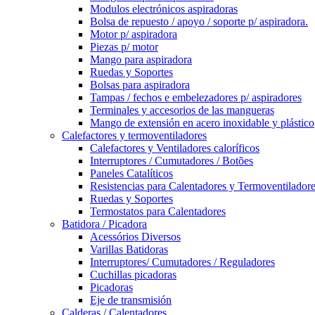
Modulos electrónicos aspiradoras
Bolsa de repuesto / apoyo / soporte p/ aspiradora.
Motor p/ aspiradora
Piezas p/ motor
Mango para aspiradora
Ruedas y Soportes
Bolsas para aspiradora
Tampas / fechos e embelezadores p/ aspiradores
Terminales y accesorios de las mangueras
Mango de extensión en acero inoxidable y plástico
Calefactores y termoventiladores
Calefactores y Ventiladores caloríficos
Interruptores / Cumutadores / Botões
Paneles Catalíticos
Resistencias para Calentadores y Termoventilador
Ruedas y Soportes
Termostatos para Calentadores
Batidora / Picadora
Acessórios Diversos
Varillas Batidoras
Interruptores/ Cumutadores / Reguladores
Cuchillas picadoras
Picadoras
Eje de transmisión
Calderas / Calentadores