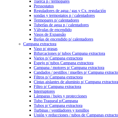
Tuerca p / termopares
Pressostatos
Reguladores de agua / gas y Cx. regulación
sondas y termostatos p / calentadores
Termopares p/ calentadores
Tuberías de agua p / calentadores
Válvulas de encendido
Vasos de Expansâo
Bujías de encendido p/ calentadores
Campana extractora
Vaso p/ grasas
Bifurcaciones p/ tubos Campana extractora
Varios p/ Campana extractora
Espejo p/ tubos Campana extractora
Campana / motores p/ Campana extractora
Candados / pestillos / muelles p/ Campana extracto
Filtros p/ Campana extractora
Cintas aislantes de aluminio p/ Campana extractor
Filtro p/ Campana extractora
Interruptores
Lámparas / bujes y protecciones
Tubo Traqueal p/Campana
Tubos p/ Campana extractora
Turbinas / ventiladores y tornillos
Unión y reducciones / tubos de Campanas extracto