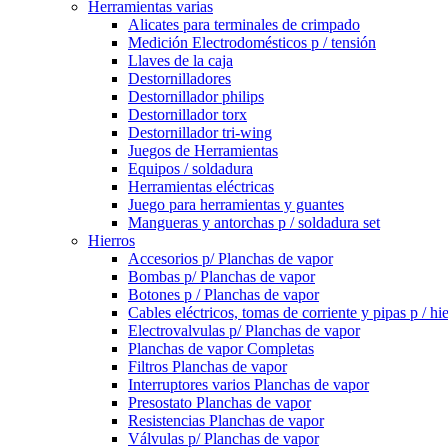
Herramientas varias
Alicates para terminales de crimpado
Medición Electrodomésticos p / tensión
Llaves de la caja
Destornilladores
Destornillador philips
Destornillador torx
Destornillador tri-wing
Juegos de Herramientas
Equipos / soldadura
Herramientas eléctricas
Juego para herramientas y guantes
Mangueras y antorchas p / soldadura set
Hierros
Accesorios p/ Planchas de vapor
Bombas p/ Planchas de vapor
Botones p / Planchas de vapor
Cables eléctricos, tomas de corriente y pipas p / hi
Electrovalvulas p/ Planchas de vapor
Planchas de vapor Completas
Filtros Planchas de vapor
Interruptores varios Planchas de vapor
Presostato Planchas de vapor
Resistencias Planchas de vapor
Válvulas p/ Planchas de vapor