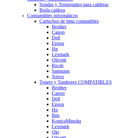
Sondas y Termostatos para calderas
Bujía caldera
Consumibles informáticos
Cartuchos de tinta compatibles
Brother
Canon
Dell
Epson
Hp
Lexmark
Olivetti
Ricoh
Samsung
Xerox
Toners y Tambores COMPATIBLES
Brother
Canon
Dell
Epson
Hp
Ibm
KonicaMinolta
Lexmark
Oki
Olivetti