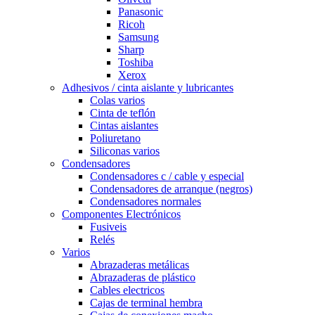
Panasonic
Ricoh
Samsung
Sharp
Toshiba
Xerox
Adhesivos / cinta aislante y lubricantes
Colas varios
Cinta de teflón
Cintas aislantes
Poliuretano
Siliconas varios
Condensadores
Condensadores c / cable y especial
Condensadores de arranque (negros)
Condensadores normales
Componentes Electrónicos
Fusiveis
Relés
Varios
Abrazaderas metálicas
Abrazaderas de plástico
Cables electricos
Cajas de terminal hembra