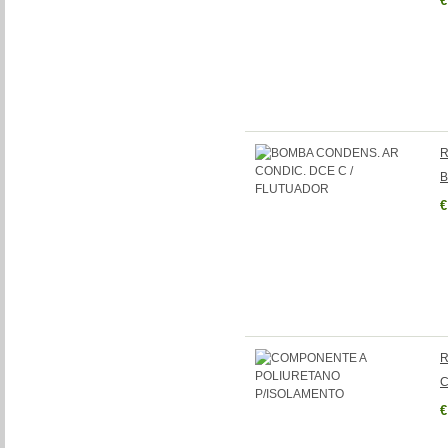
€
R
B
€
R
C
€