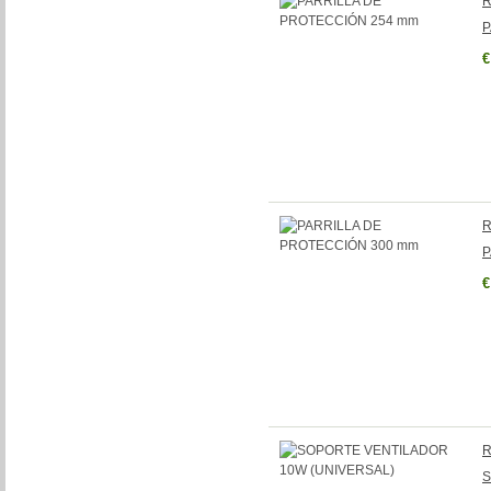
R
P
€
R
P
€
R
S