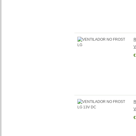
R
V
€
R
V
€