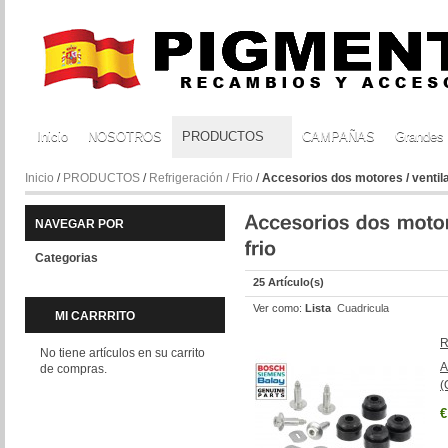
Inicio
NOSOTROS
PRODUCTOS
CAMPAÑAS
Grandes
Inicio
/
PRODUCTOS
/
Refrigeración / Frio
/
Accesorios dos motores / ventil
NAVEGAR POR
Categorias
25 Artículo(s)
Ver como:
Lista
Cuadricula
MI CARRRITO
R
No tiene artículos en su carrito
A
de compras.
(
€