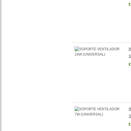
€
R
S
€
R
S
€