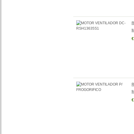
R
M
€
R
M
€