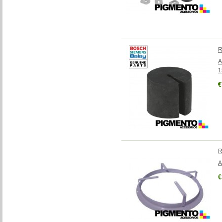
R
A
1
€
R
A
€