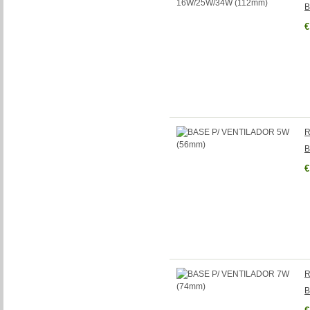
B
€
R
B
€
R
B