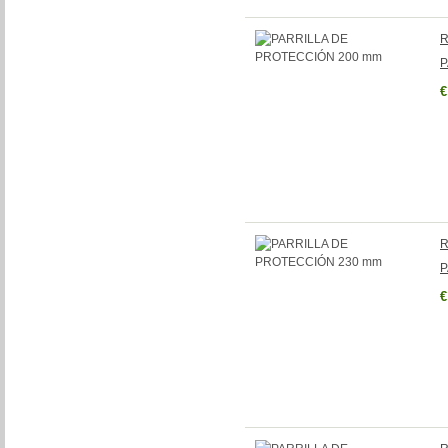
R
P
€
R
P
€