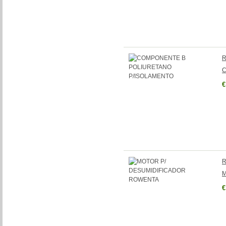
R
C
€
R
M
€