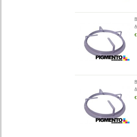
R
A
€
R
A
€