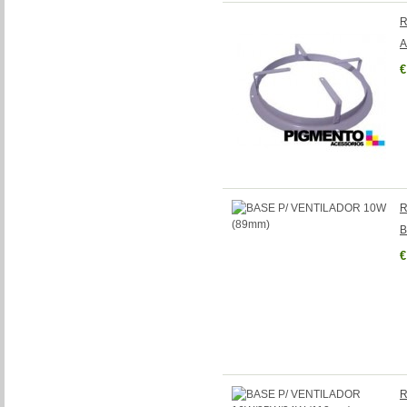
R
A
€
R
B
€
R