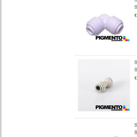
R
€
R
R
€
R
R