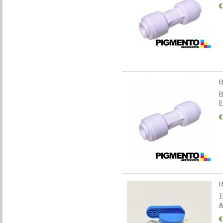
€
R
R
F
€
R
T
A
€