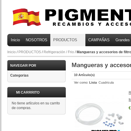
Inicio
NOSOTROS
PRODUCTOS
CAMPAÑAS
Grandes
Inicio
/
PRODUCTOS
/
Refrigeración / Frio
/
Mangueras y accesorios de filtro
NAVEGAR POR
10 Artículo(s)
Categorias
Ver como:
Lista
Cuadricula
MI CARRRITO
R
M
No tiene artículos en su carrito
de compras.
€