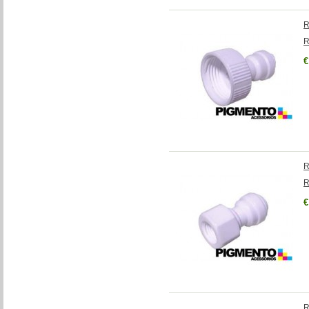
R
R
€
R
R
€
R