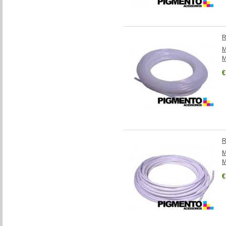
R
M
M
€
R
M
M
€