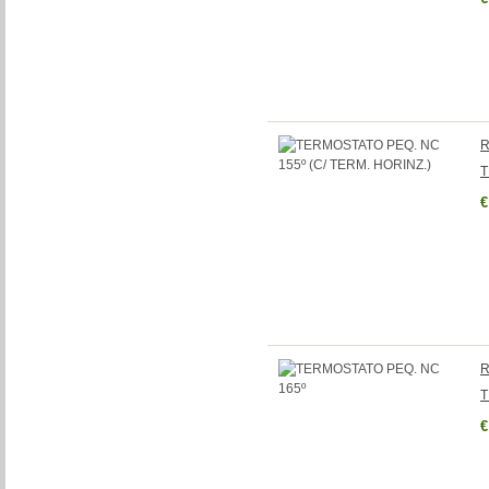
R
T
€
R
T
€