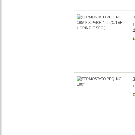
R
T
H
€
R
T
€