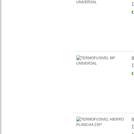
T
€
R
T
€
R
T