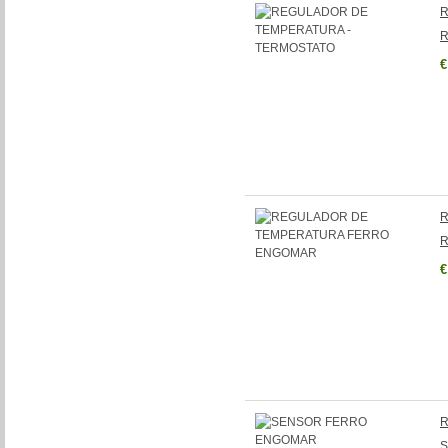
R
R
€
R
R
€
R