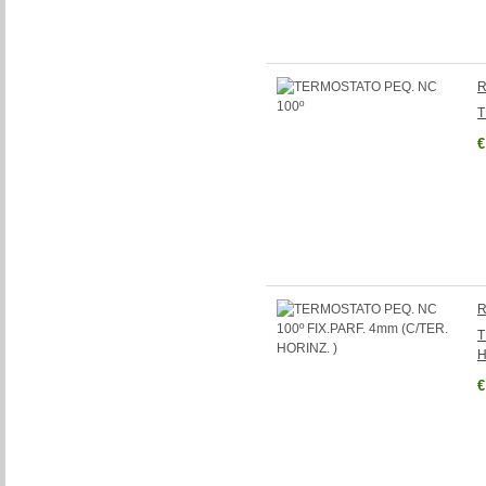
R
T
€
R
T
H
€