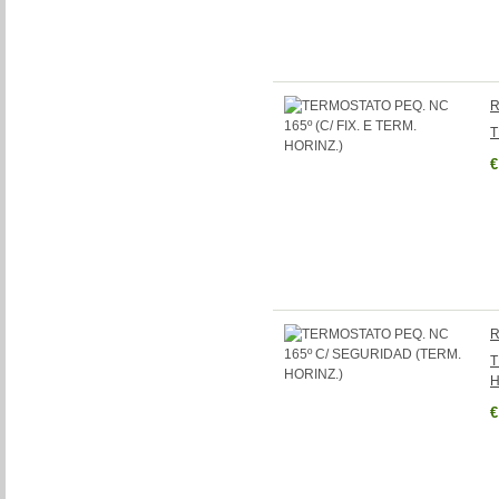
R
T
€
R
T
H
€