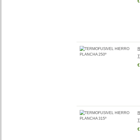
€
R
T
€
R
T
€