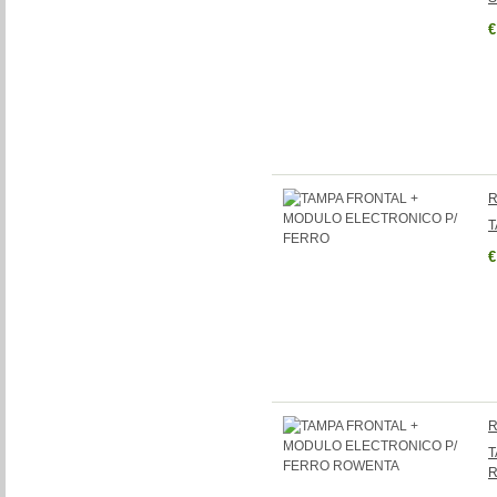
€
R
T
€
R
T