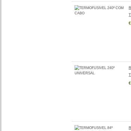
R
T
€
R
T
€
R