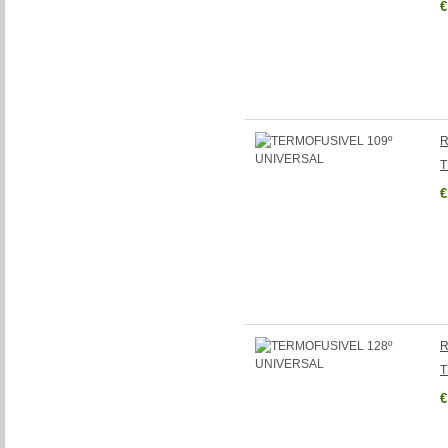
€
R
T
€
R
T
€