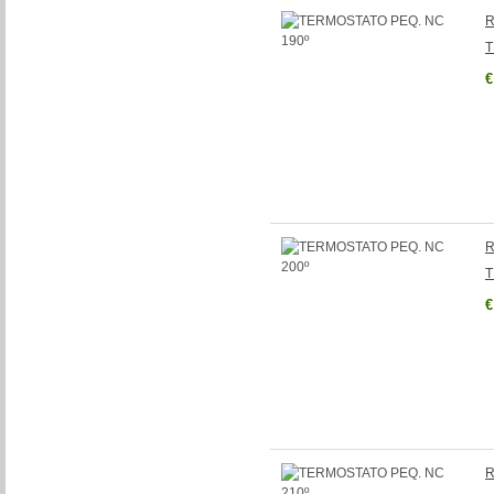
R
T
€
R
T
€
R