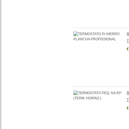
R
T
€
R
T
€