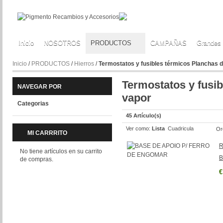
Inicio
NOSOTROS
PRODUCTOS
CAMPAÑAS
Grandes
Inicio
/
PRODUCTOS
/
Hierros
/
Termostatos y fusibles térmicos Planchas 
Termostatos y fusi
NAVEGAR POR
vapor
Categorias
45 Artículo(s)
Ver como:
Lista
Cuadricula
Or
MI CARRRITO
R
No tiene artículos en su carrito
B
de compras.
€