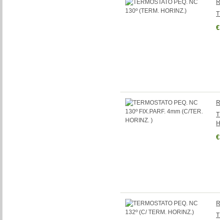
R
T
€
R
T
H
€
R
T