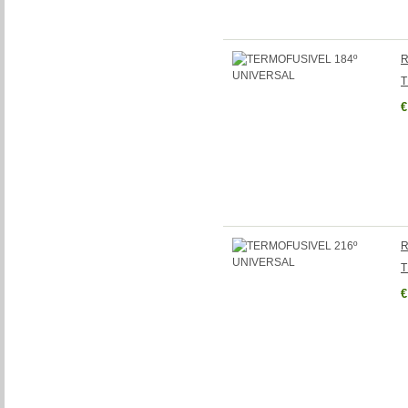
R
T
€
R
T
€