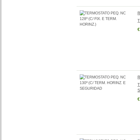
R
T
€
R
T
S
€