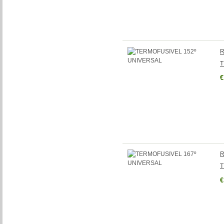
R
T
€
R
T
€