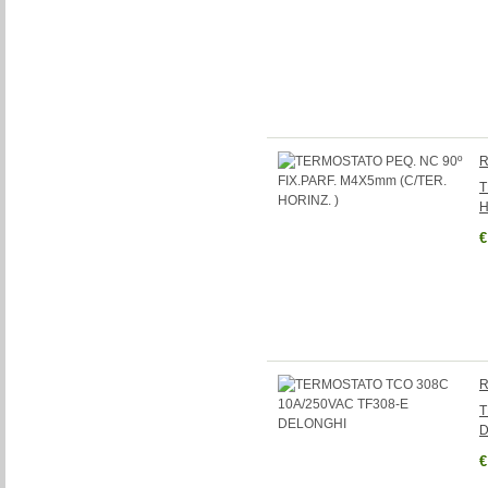
R
T
H
€
R
T
D
€