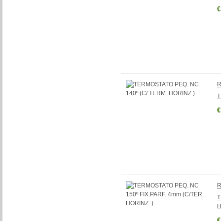
€
R
T
€
R
T
H
€