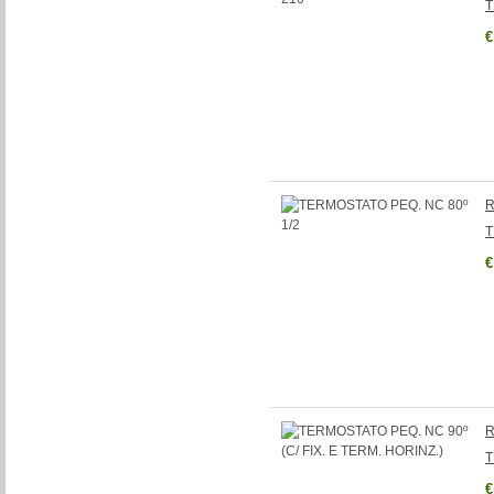
T
€
R
T
€
R
T
€