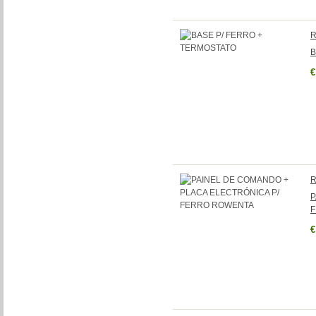
R
B
€
R
P
€