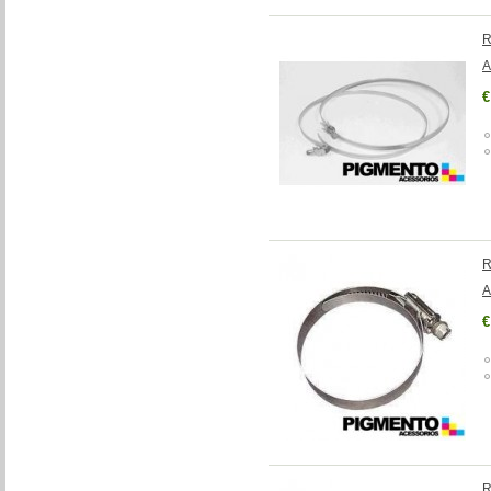
R
A
€
R
A
€
R