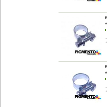
R
A
€
R
A
€