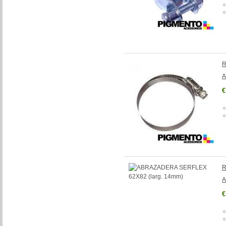
R
A
€
R
A
€