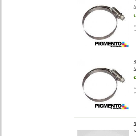
A
€
R
A
€
R
A