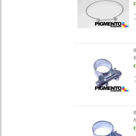
€
R
A
€
R
A
€