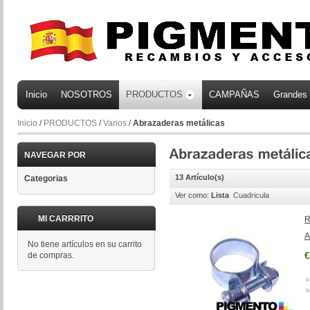
Inicio
NOSOTROS
PRODUCTOS
CAMPAÑAS
Grandes
Inicio
/
PRODUCTOS
/
Varios
/
Abrazaderas metálicas
NAVEGAR POR
13 Artículo(s)
Categorias
Ver como:
Lista
Cuadricula
MI CARRRITO
R
A
No tiene artículos en su carrito
de compras.
€