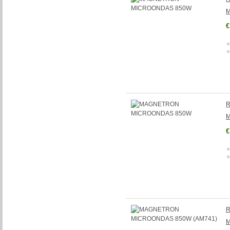
M
€
R
M
€
R
M