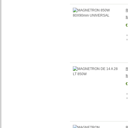
R
M
€
R
M
€
R