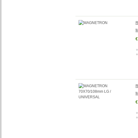
R
€
R
M
€