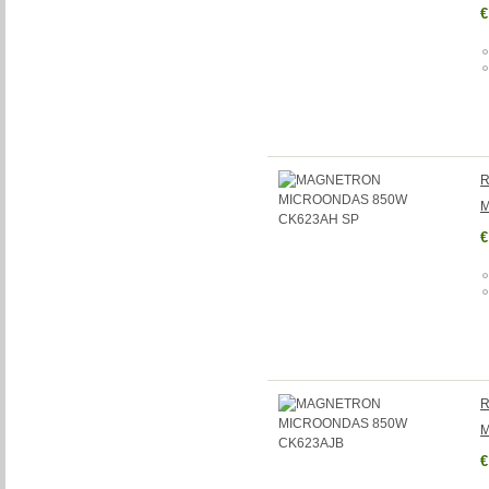
€
R
M
€
R
M
€