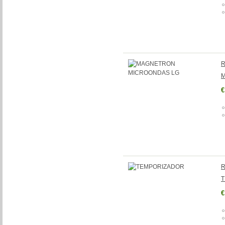
R
M
€
R
T
€