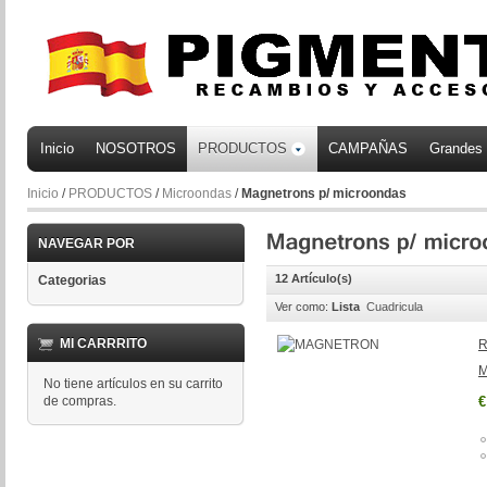
Inicio
NOSOTROS
PRODUCTOS
CAMPAÑAS
Grandes
Inicio
/
PRODUCTOS
/
Microondas
/
Magnetrons p/ microondas
NAVEGAR POR
12 Artículo(s)
Categorias
Ver como:
Lista
Cuadricula
MI CARRRITO
R
No tiene artículos en su carrito
de compras.
€