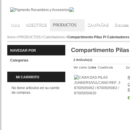
Inicio
NOSOTROS
PRODUCTOS
CAMPAÑAS
Grandes
Inicio
/
PRODUCTOS
/
Calentadores
/
Compartimento Pilas P/ Calentadores
NAVEGAR POR
2 Artículo(s)
Categorias
Ver como:
Lista
Cuadricula
Or
MI CARRRITO
R
C
No tiene artículos en su carrito
8
de compras.
€