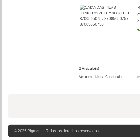
R
C
8
€
2 Artículo(s)
Ver como:
Lista
Cuadricula
Or
© 2025 Pigmento. Todos los derechos reservados.