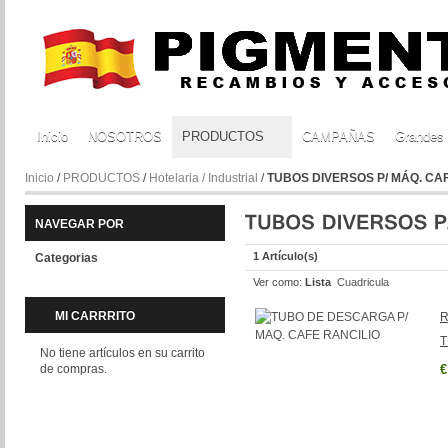
Inicio
NOSOTROS
PRODUCTOS
CAMPAÑAS
Grandes
Inicio
/
PRODUCTOS
/
Hotelaria / Industrial
/
TUBOS DIVERSOS P/ MÁQ. CA
NAVEGAR POR
1 Artículo(s)
Categorias
Ver como:
Lista
Cuadricula
MI CARRRITO
R
T
No tiene artículos en su carrito
de compras.
€