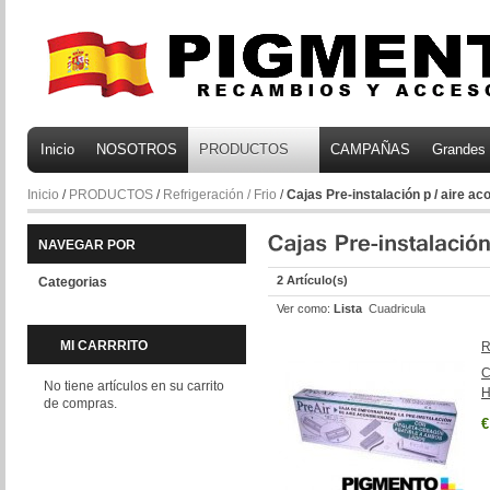
Inicio
NOSOTROS
PRODUCTOS
CAMPAÑAS
Grandes
Inicio
/
PRODUCTOS
/
Refrigeración / Frio
/
Cajas Pre-instalación p / aire a
NAVEGAR POR
2 Artículo(s)
Categorias
Ver como:
Lista
Cuadricula
MI CARRRITO
R
C
No tiene artículos en su carrito
H
de compras.
€