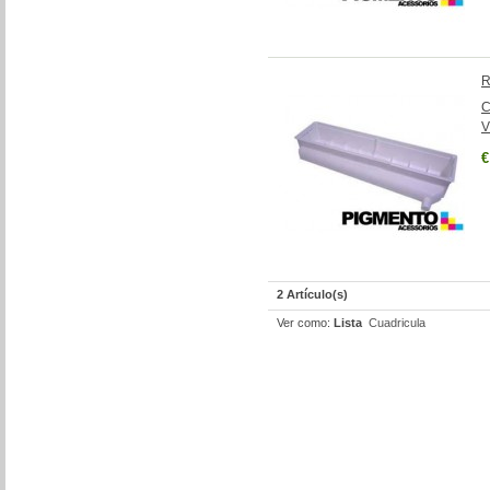
R
C
V
€
2 Artículo(s)
Ver como:
Lista
Cuadricula