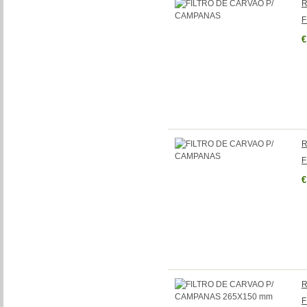
R
F
€
R
F
€
R
F