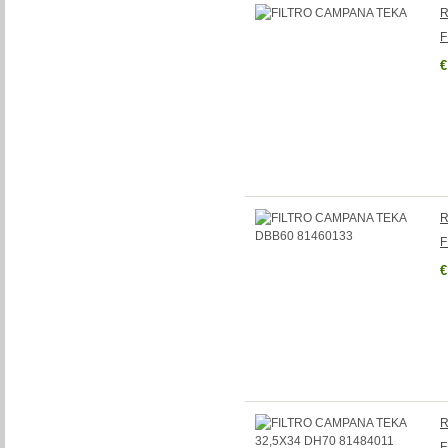
R
F
€
R
F
€
R
F