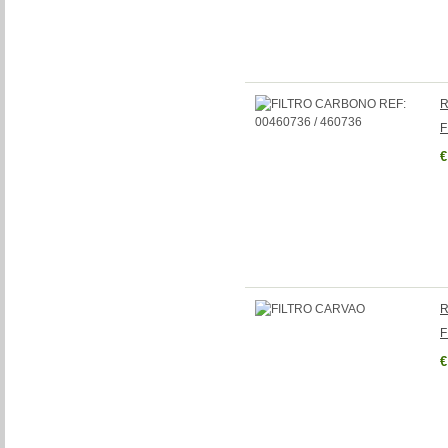
R
F
€
R
F
€