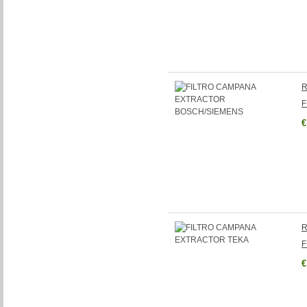
R
F
€
R
F
€