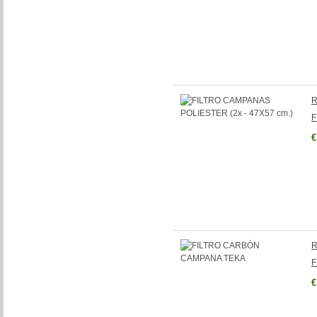
R
F
€
R
F
€