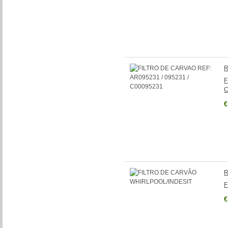
R
F
C
€
R
F
€