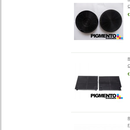
C
€
R
C
€
R
F