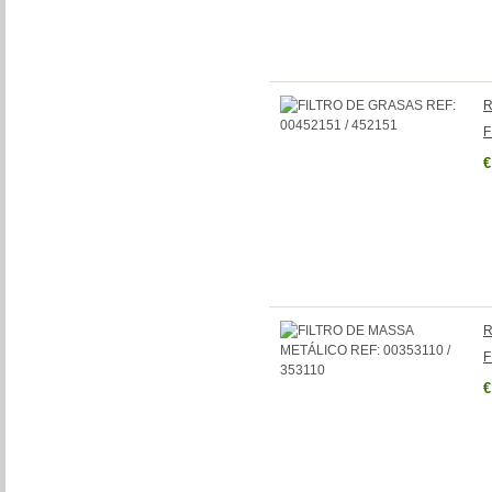
R
F
€
R
F
€