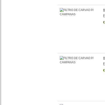
R
F
€
R
F
€