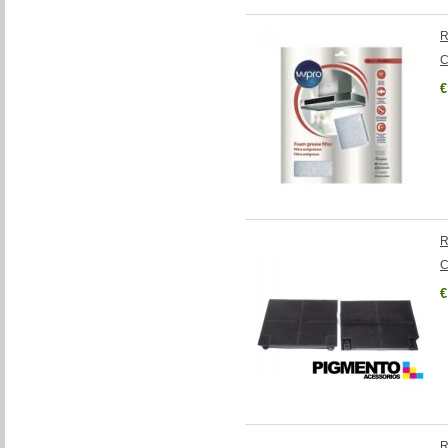
R
C
€
R
C
€
R