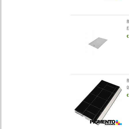
R
F
€
R
0
€