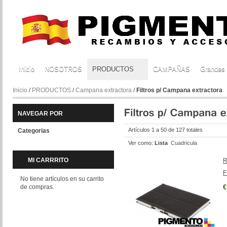
Inicio
NOSOTROS
PRODUCTOS
CAMPAÑAS
Grandes
Inicio
/
PRODUCTOS
/
Campana extractora
/
Filtros p/ Campana extractora
NAVEGAR POR
Artículos 1 a 50 de 127 totales
Categorias
Ver como:
Lista
Cuadricula
MI CARRRITO
R
F
No tiene artículos en su carrito
de compras.
€