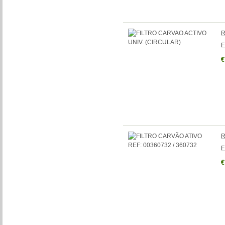
R
F
€
R
F
€