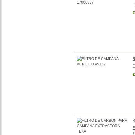
F
€
R
F
€
R
F
T