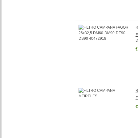
R
F
D
€
R
F
€