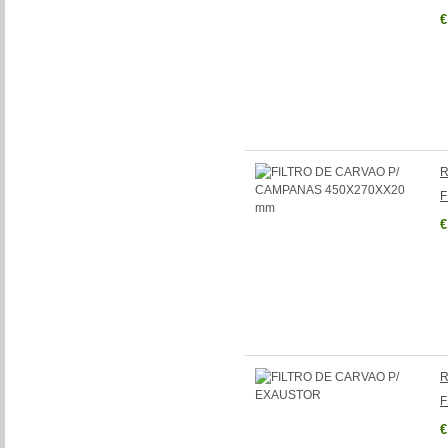
€
R
F
€
R
F
€