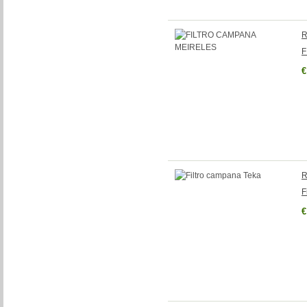
R
F
€
R
F
€