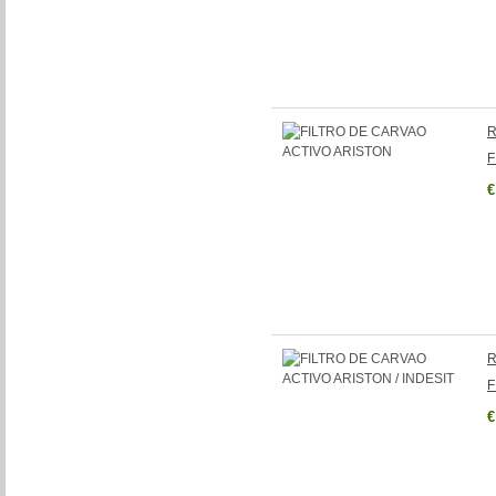
R
F
€
R
F
€