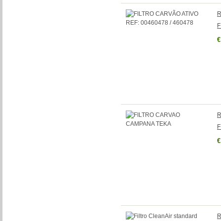
R
F
€
R
F
€
R