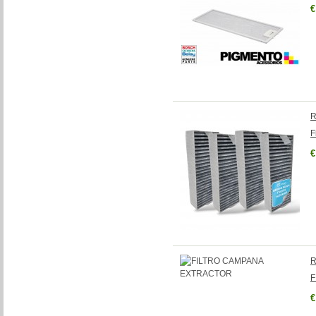
€
R
F
€
R
F
€