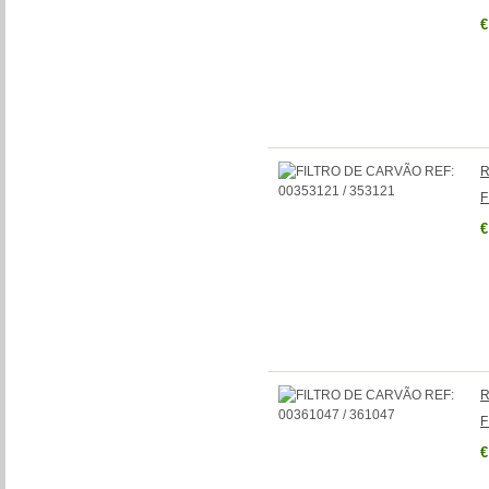
€
R
F
€
R
F
€