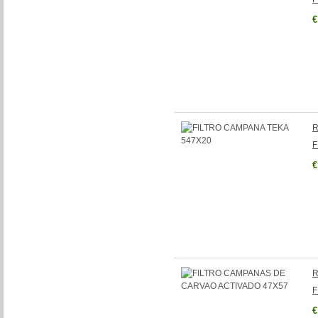
€
R
F
€
R
F
€