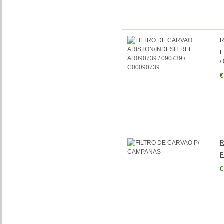
R
F
/
€
R
F
€