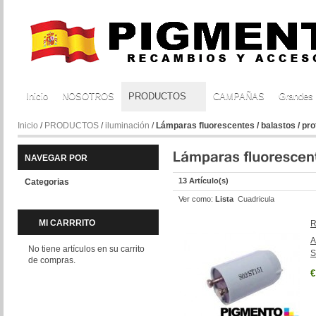
Inicio
NOSOTROS
PRODUCTOS
CAMPAÑAS
Grandes
Inicio
/
PRODUCTOS
/
iluminación
/
Lámparas fluorescentes / balastos / pr
NAVEGAR POR
13 Artículo(s)
Categorias
Ver como:
Lista
Cuadricula
MI CARRRITO
R
A
No tiene artículos en su carrito
S
de compras.
€