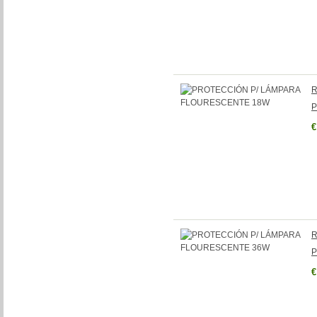
R
P
€
R
P
€