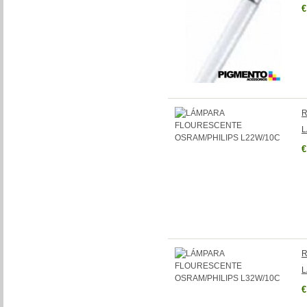
€
R
L
€
R
L
€