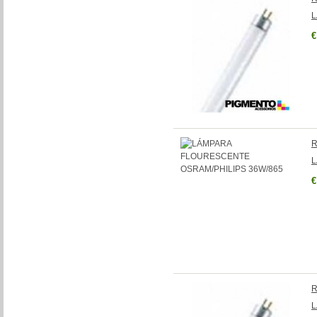
L
€
R
L
€
R
L