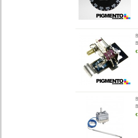
R
R
€
R
R
€