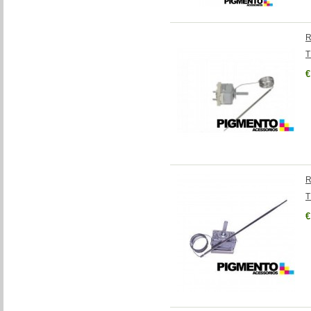
R
T
€
R
T
€