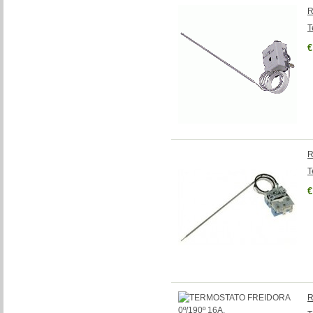
R
T
€
R
T
€
R