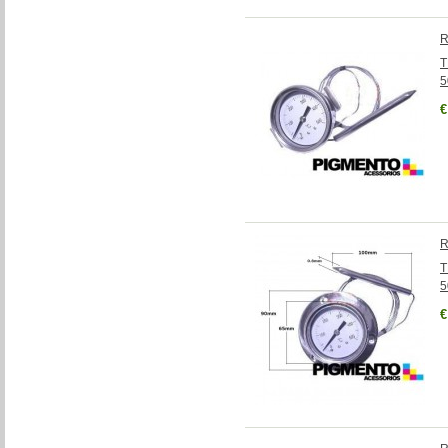
R
T
5
€
R
T
5
€