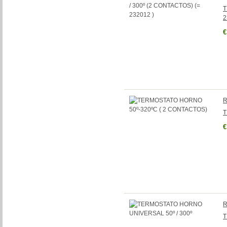
T
2
€
R
T
€
R
T