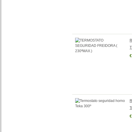
R
T
€
R
T
€