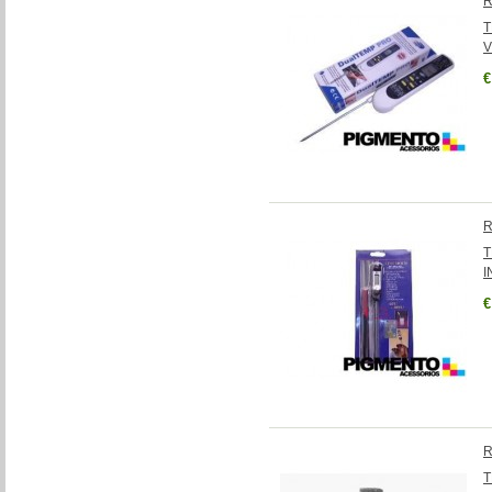
R
T
V
€
R
T
I
€
R
T