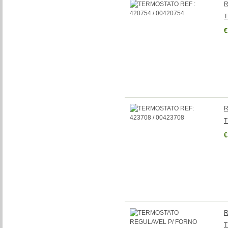
R
T
€
R
T
€
R
T