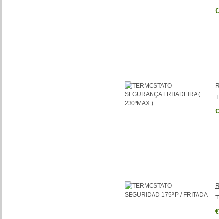
€
R
T
€
R
T
€