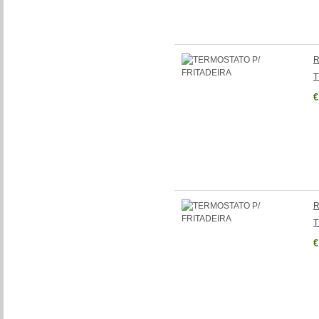
R
T
€
R
T
€