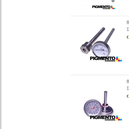
R
T
€
R
T
€