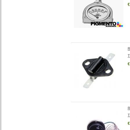
€
R
T
€
R
T
€