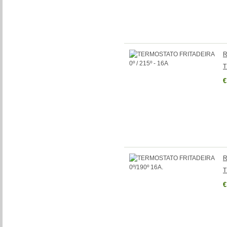
R
T
€
R
T
€