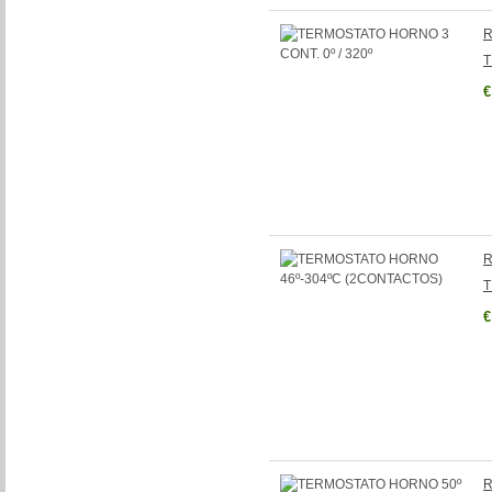
R
T
€
R
T
€
R