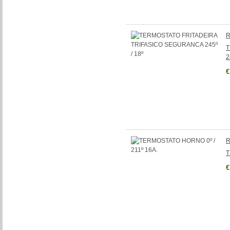
R
T
2
€
R
T
€