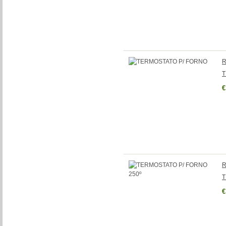
R
T
€
R
T
€