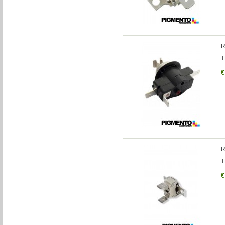
R
T
€
R
T
€