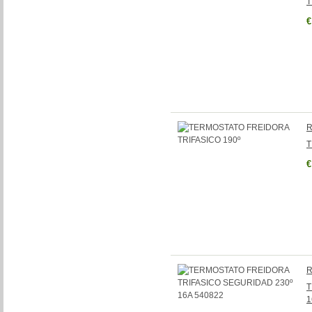
T
€
R
T
€
R
T
1