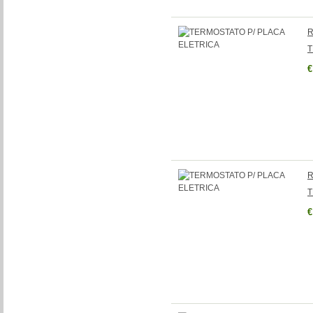
R
T
€
R
T
€