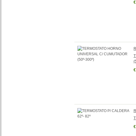
€
R
T
(
€
R
T
€