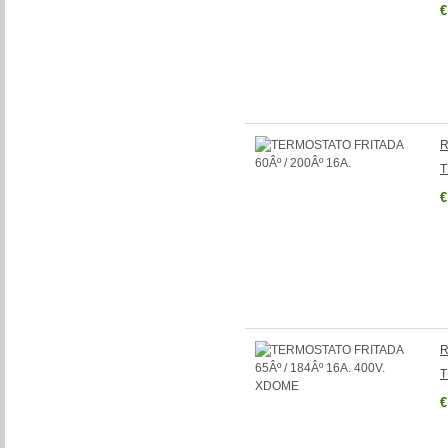
€
R
T
€
R
T
€