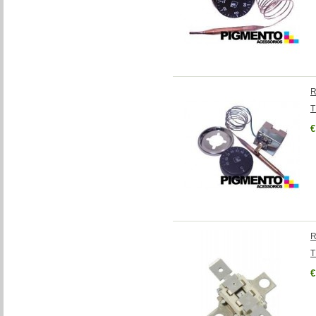
R
T
€
R
T
€