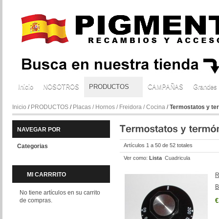
Inicio
NOSOTROS
PRODUCTOS
CAMPAÑAS
Grandes
Inicio
/
PRODUCTOS
/
Placas / Hornos / Freidora / Cocina
/
Termostatos y t
NAVEGAR POR
Artículos 1 a 50 de 52 totales
Categorias
Ver como:
Lista
Cuadricula
MI CARRRITO
R
B
No tiene artículos en su carrito
de compras.
€