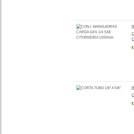
R
C
C
€
R
C
€