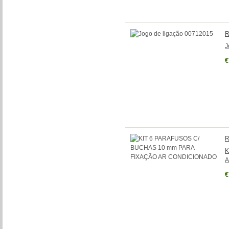
R
J
€
R
K
A
€