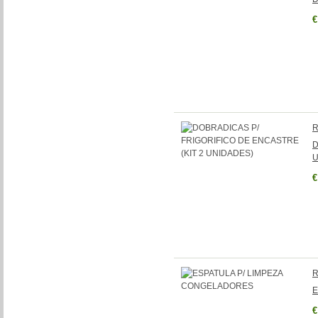
€
R
D
U
€
R
E
€