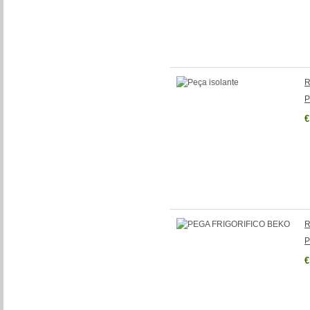
R
P
€
R
P
€