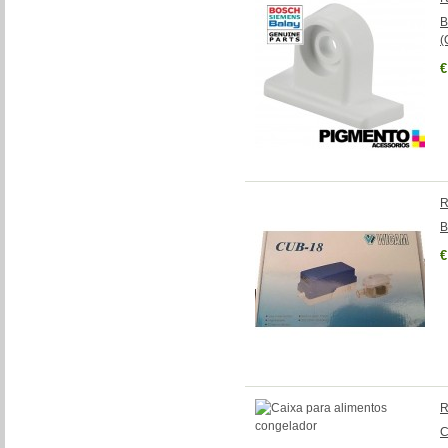
B
(
€
R
B
€
R
C