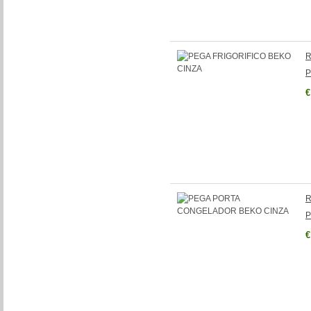
R
P
€
R
P
€