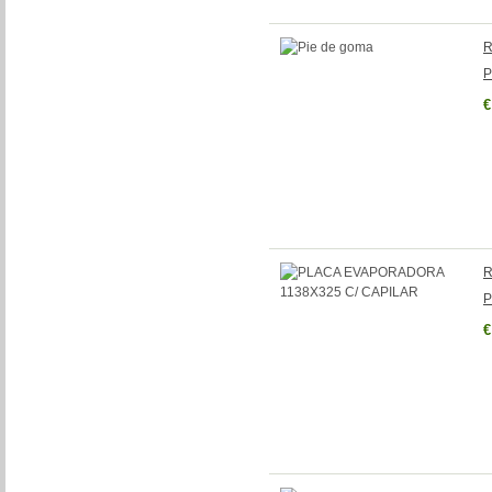
R
P
€
R
P
€