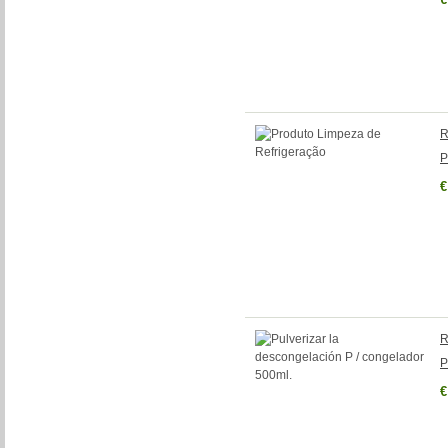
R
P
€
R
P
€