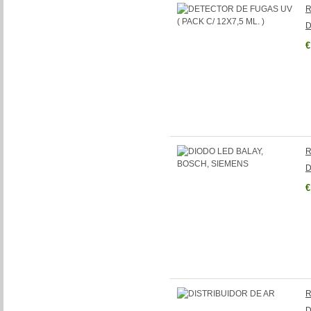
R
D
€
R
D
€
R
D