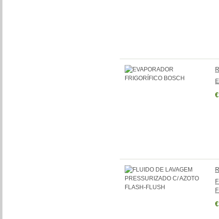
R
E
€
R
F
F
€