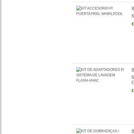
R
K
€
R
K
F
€
R