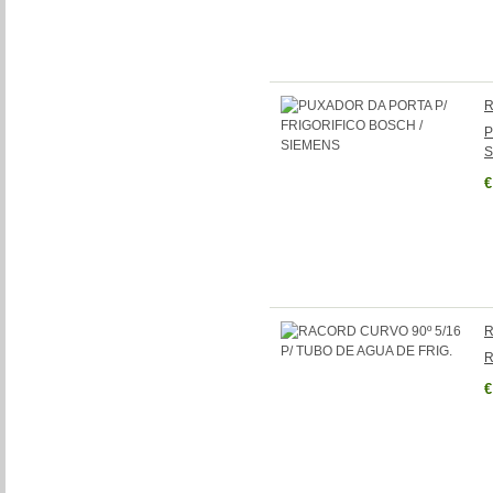
R
P
S
€
R
R
€