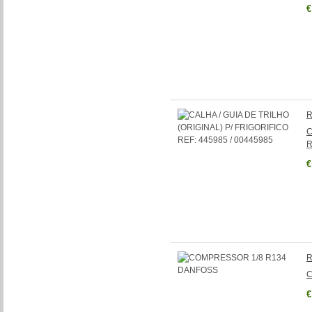
€
R
C
R
€
R
C
€