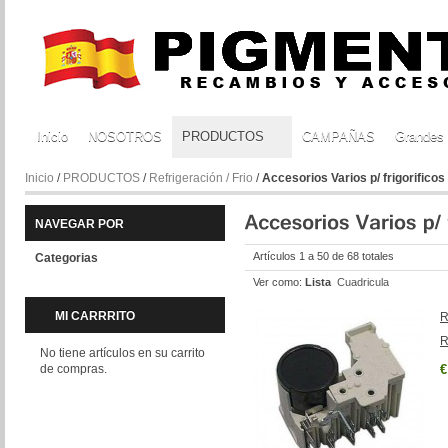
Inicio
NOSOTROS
PRODUCTOS
CAMPAÑAS
Grandes
Inicio
/
PRODUCTOS
/
Refrigeración / Frio
/
Accesorios Varios p/ frigorificos
NAVEGAR POR
Artículos 1 a 50 de 68 totales
Categorias
Ver como:
Lista
Cuadricula
MI CARRRITO
R
R
No tiene artículos en su carrito
de compras.
€