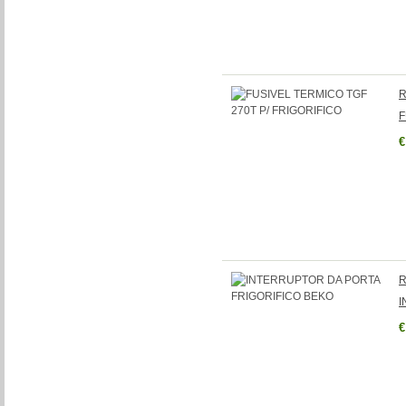
R
F
€
R
I
€