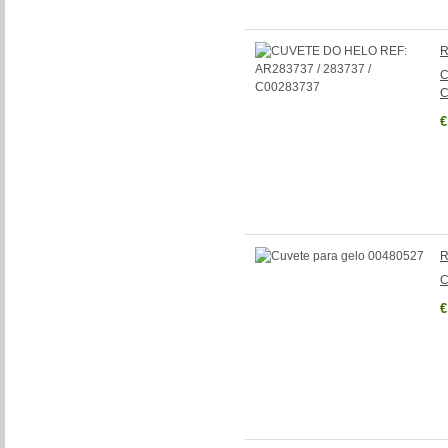
R
C
C
€
R
C
€