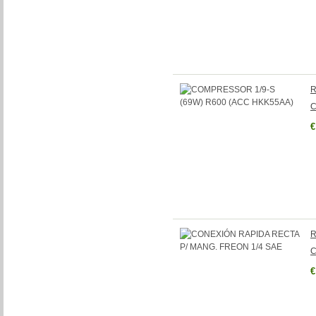
R
C
€
R
C
€