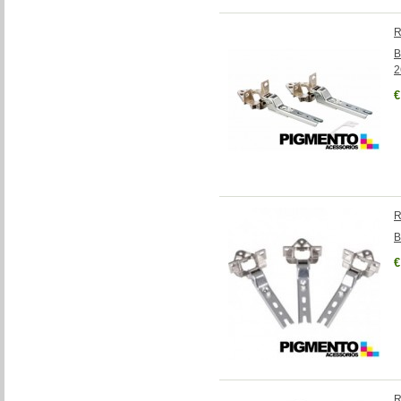
R
B
2
€
R
B
€
R