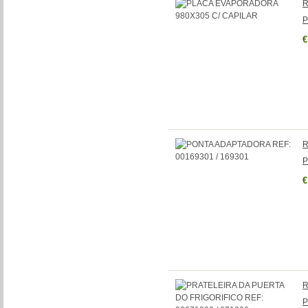
R
P
€
R
P
€
R
P