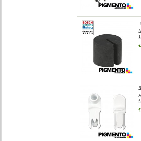
R
A
1
€
R
A
6
€