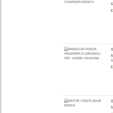
K
€
R
M
1
€
R
M