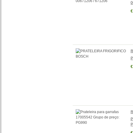
0
€
R
P
€
R
P
P
€